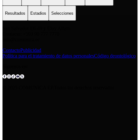
Resultados
Estadios
Selecciones
San Salvador E6-49 y Eloy Alfaro
Contacto: +593 98 777 7778
info@comunica.ec
Contacto
Publicidad
Política para el tratamiento de datos personales
Código deontológico
Síguenos en:
© 2025 COMUNICA EP.Todos los derechos reservados