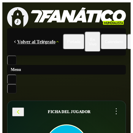
En
Volver al Telégrafo
Portada
Calendario
Vivo
Menu
...
FICHA DEL JUGADOR