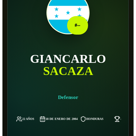
#
--
GIANCARLO
SACAZA
Defensor
22 AÑOS
18 DE ENERO DE 2004
HONDURAS
-