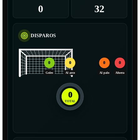
0
32
DISPAROS
0
0
0
0
Goles
Al arco
Al palo
Afuera
0
TOTAL