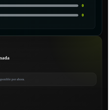
0
0
onada
sponible por ahora.