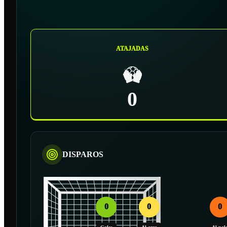
ATAJADAS
0
DISPAROS
0
0
0