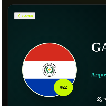
VOLVER
G
Arque
#
22
3