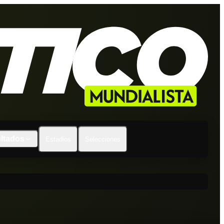
ltados
Estadios
Selecciones