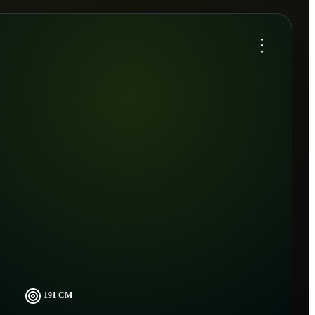
...
191 CM