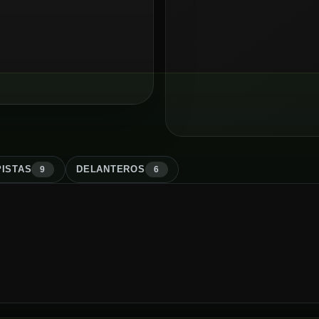
ISTA
S
DELANTERO
S
9
6