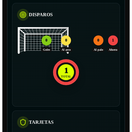
DISPAROS
0
0
0
1
Goles
Al arco
Al palo
Afuera
1
TOTAL
TARJETAS