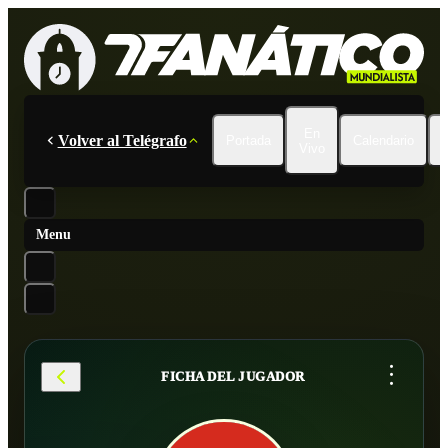
En
Volver al Telégrafo
Portada
Calendario
Vivo
Menu
...
FICHA DEL JUGADOR