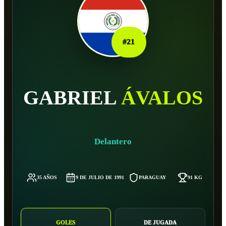
#
21
GABRIEL
ÁVALOS
Delantero
35 AÑOS
9 DE JULIO DE 1991
PARAGUAY
91 KG
GOLES
DE JUGADA