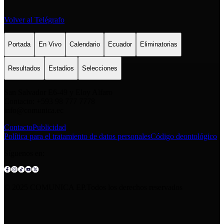
Volver al Telégrafo
Portada
En Vivo
Calendario
Ecuador
Eliminatorias
Resultados
Estadios
Selecciones
San Salvador E6-49 y Eloy Alfaro
Contacto: +593 98 777 7778
info@comunica.ec
Contacto
Publicidad
Política para el tratamiento de datos personales
Código deontológico
Síguenos en:
© 2025 COMUNICA EP.Todos los derechos reservados