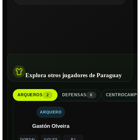
Explora otros jugadores de Paraguay
ARQUERO
S
DEFENSA
S
CENTROCAMPI
2
8
ARQUERO
Gastón Olveira
DORSAL
GOLES
PJ