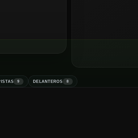
ISTA
S
DELANTERO
S
9
8