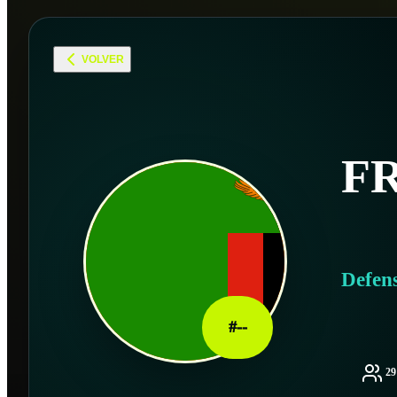
VOLVER
F
Defen
#
--
2