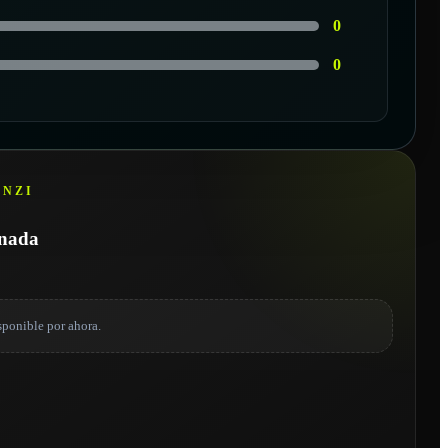
0
0
ANZI
onada
sponible por ahora.