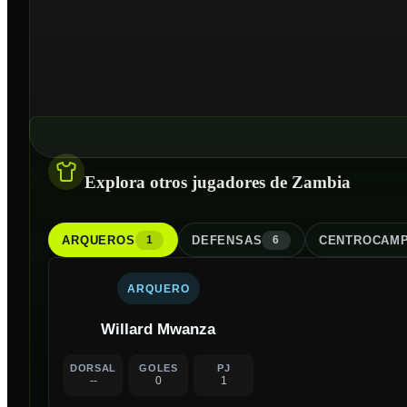
Explora otros jugadores de Zambia
ARQUERO
S
DEFENSA
S
CENTROCAMP
1
6
ARQUERO
Willard Mwanza
DORSAL
GOLES
PJ
--
0
1