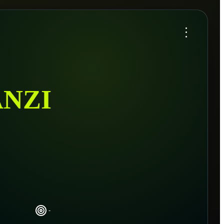
...
NZI
-