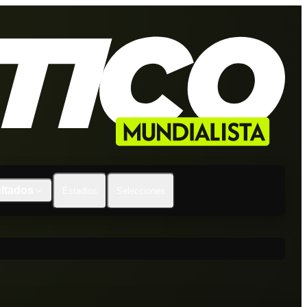
ltados
Estadios
Selecciones