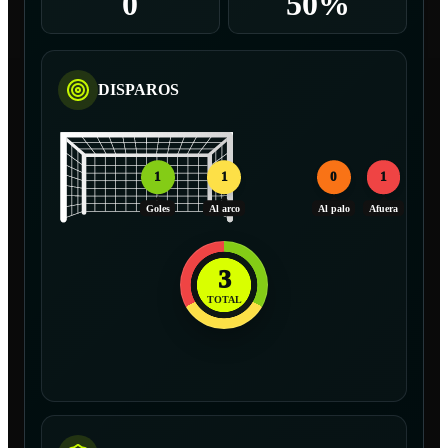
0
50%
DISPAROS
1
1
0
1
Goles
Al arco
Al palo
Afuera
3
TOTAL