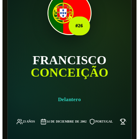
#
26
FRANCISCO
CONCEIÇÃO
Delantero
23 AÑOS
14 DE DICIEMBRE DE 2002
PORTUGAL
64 KG