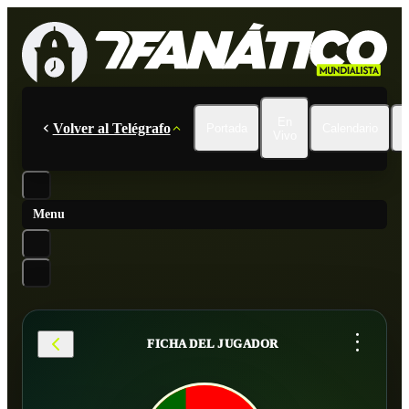
En
Volver al Telégrafo
Portada
Calendario
Vivo
Menu
...
FICHA DEL JUGADOR