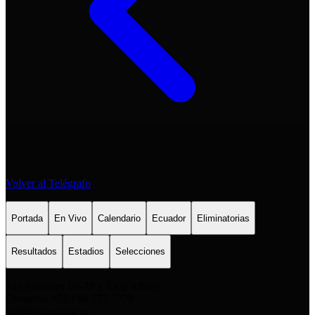
Volver al Telégrafo
Portada
En Vivo
Calendario
Ecuador
Eliminatorias
Resultados
Estadios
Selecciones
San Salvador E6-49 y Eloy Alfaro
Contacto: +593 98 777 7778
info@comunica.ec