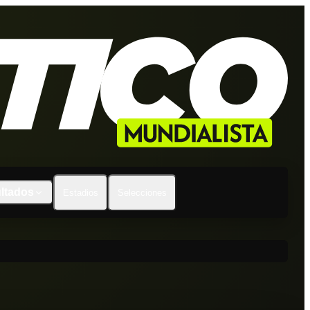
ltados
Estadios
Selecciones