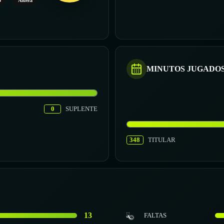
o
Afuera
MINUTOS JUGADO
0
SUPLENTE
348
TITULAR
13
FALTAS