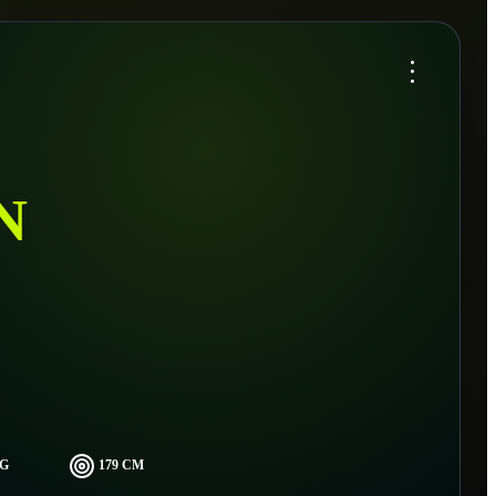
...
N
KG
179 CM