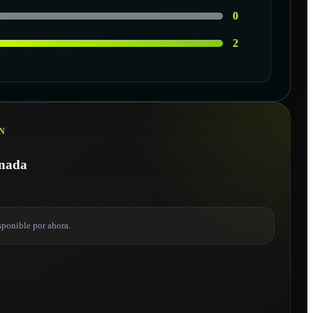
0
2
N
onada
sponible por ahora.