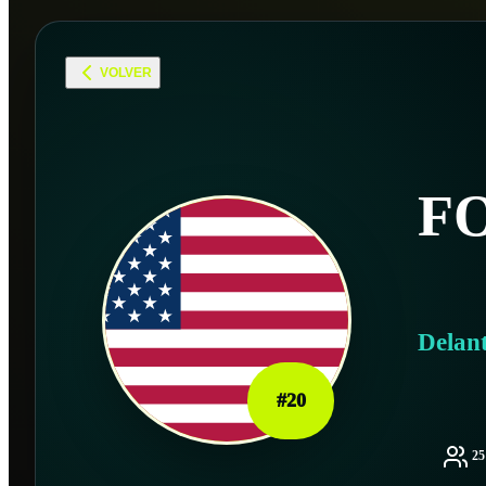
VOLVER
F
Delan
#
20
2