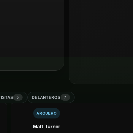
ISTA
S
DELANTERO
S
5
7
ARQUERO
Matt Turner