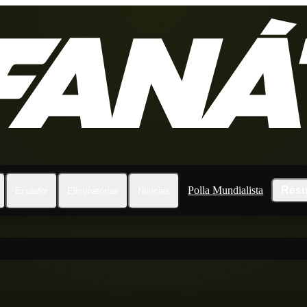
Polla Mundialista
Resu
Ecuador
Eliminatorias
Noticias