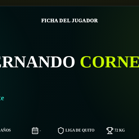
FICHA DEL JUGADOR
ERNANDO
CORNE
te
0 AÑOS
-
LIGA DE QUITO
72 KG