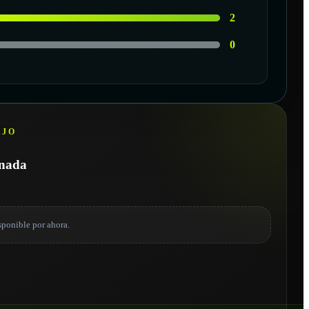
2
0
EJO
onada
sponible por ahora.