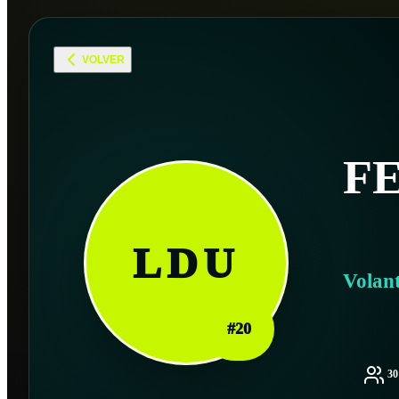
VOLVER
F
LDU
Volan
#
20
3