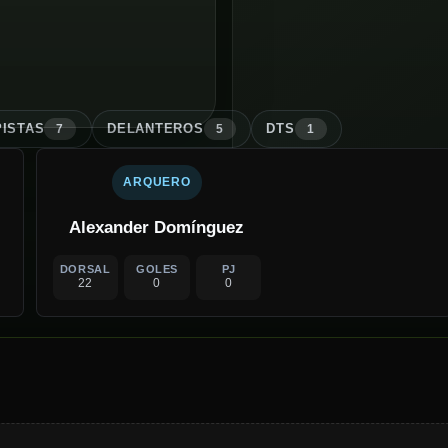
ISTA
S
DELANTERO
S
DT
S
7
5
1
ARQUERO
Alexander Domínguez
DORSAL
GOLES
PJ
22
0
0