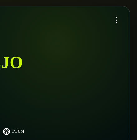
...
JO
171 CM