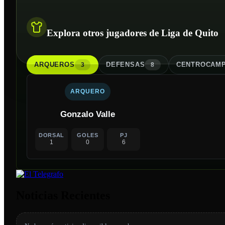
Explora otros jugadores de Liga de Quito
ARQUERO
S
DEFENSA
S
CENTROCAMP
3
8
ARQUERO
Gonzalo Valle
DORSAL
GOLES
PJ
1
0
6
Noticias Recientes