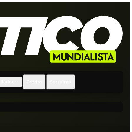
ltados
Estadios
Selecciones