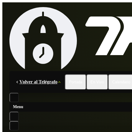
Volver al Telégrafo
Portada
En Vivo
Calendario
Menu