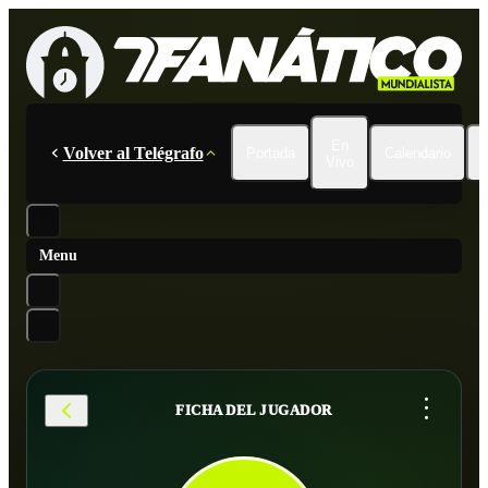
En
Volver al Telégrafo
Portada
Calendario
Vivo
Menu
...
FICHA DEL JUGADOR