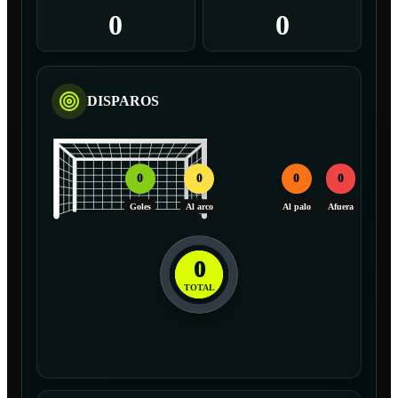
0
0
DISPAROS
0
0
0
0
Goles
Al arco
Al palo
Afuera
0
TOTAL