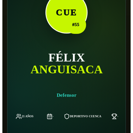
CUE
#
55
FÉLIX
ANGUISACA
Defensor
21 AÑOS
-
DEPORTIVO CUENCA
-