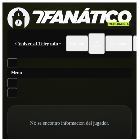
En
Volver al Telégrafo
Portada
Calendario
Vivo
Menu
No se encontro informacion del jugador.