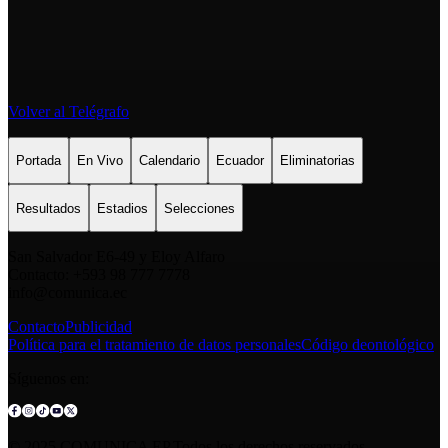
Volver al Telégrafo
Portada
En Vivo
Calendario
Ecuador
Eliminatorias
Resultados
Estadios
Selecciones
San Salvador E6-49 y Eloy Alfaro
Contacto: +593 98 777 7778
info@comunica.ec
Contacto
Publicidad
Política para el tratamiento de datos personales
Código deontológico
Síguenos en:
© 2025 COMUNICA EP.Todos los derechos reservados