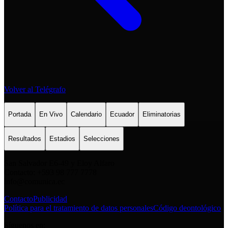
Volver al Telégrafo
Portada
En Vivo
Calendario
Ecuador
Eliminatorias
Resultados
Estadios
Selecciones
San Salvador E6-49 y Eloy Alfaro
Contacto: +593 98 777 7778
info@comunica.ec
Contacto
Publicidad
Política para el tratamiento de datos personales
Código deontológico
Síguenos en: