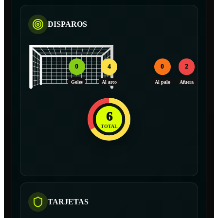
DISPAROS
0
4
0
2
Goles
Al arco
Al palo
Afuera
6
TOTAL
TARJETAS