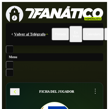
En
Volver al Telégrafo
Portada
Calendario
Vivo
Menu
...
FICHA DEL JUGADOR