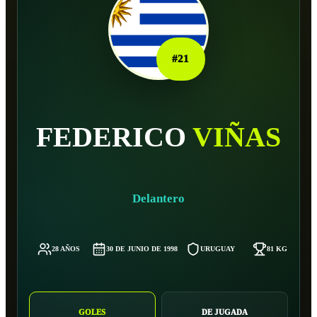
#
21
FEDERICO
VIÑAS
Delantero
28 AÑOS
30 DE JUNIO DE 1998
URUGUAY
81 KG
GOLES
DE JUGADA