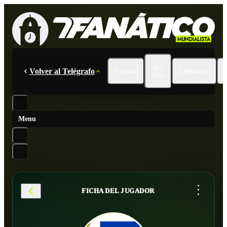
En
Volver al Telégrafo
Portada
Calendario
Vivo
Menu
...
FICHA DEL JUGADOR