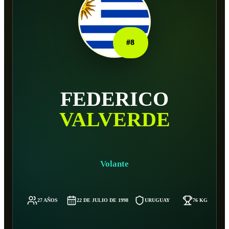
#
8
FEDERICO
VALVERDE
Volante
27 AÑOS
22 DE JULIO DE 1998
URUGUAY
76 KG