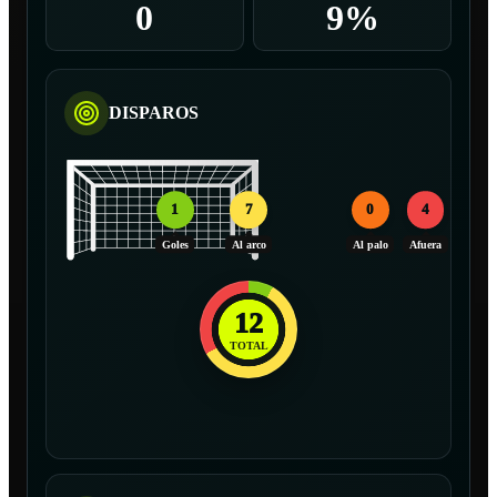
0
9%
DISPAROS
1
7
0
4
Goles
Al arco
Al palo
Afuera
12
TOTAL