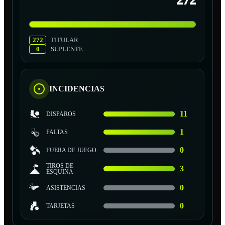
272
272
TITULAR
0
SUPLENTE
INCIDENCIAS
11
DISPAROS
1
FALTAS
0
FUERA DE JUEGO
TIROS DE
3
ESQUINA
0
ASISTENCIAS
0
TARJETAS