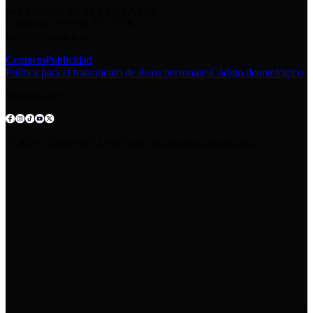
San Salvador E6-49 y Eloy Alfaro
Contacto: +593 98 777 7778
info@comunica.ec
Contacto
Publicidad
Política para el tratamiento de datos personales
Código deontológico
Síguenos en:
© 2025 COMUNICA EP.Todos los derechos reservados