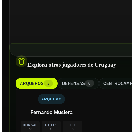
Explora otros jugadores de Uruguay
ARQUERO
S
DEFENSA
S
CENTROCAMP
3
6
ARQUERO
Fernando Muslera
DORSAL
GOLES
PJ
23
0
3