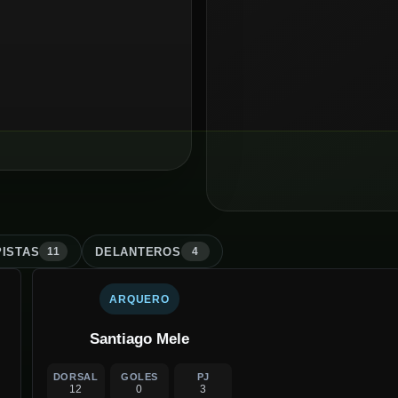
ISTA
S
DELANTERO
S
11
4
ARQUERO
Santiago Mele
DORSAL
GOLES
PJ
12
0
3