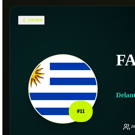
VOLVER
F
Delan
#
11
2