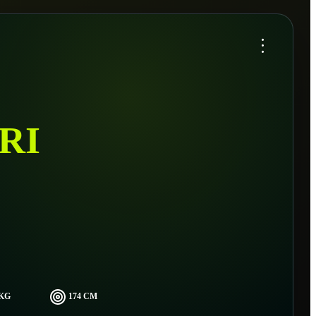
...
RI
 KG
174 CM