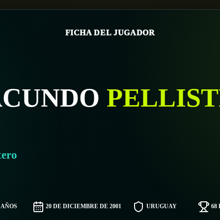
FICHA DEL JUGADOR
ACUNDO
PELLIST
tero
4 AÑOS
20 DE DICIEMBRE DE 2001
URUGUAY
68