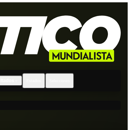
ltados
Estadios
Selecciones