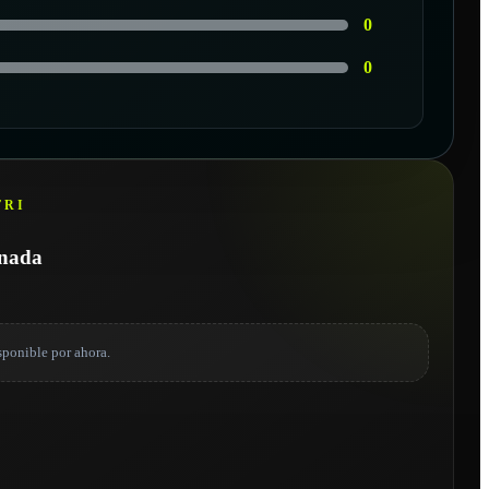
0
0
TRI
onada
sponible por ahora.