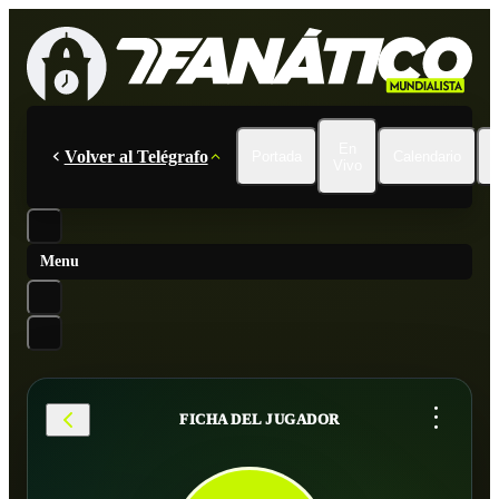
En
Volver al Telégrafo
Portada
Calendario
Vivo
Menu
...
FICHA DEL JUGADOR