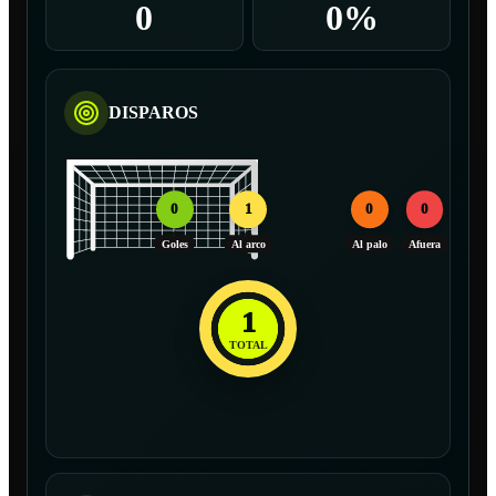
0
0%
DISPAROS
0
1
0
0
Goles
Al arco
Al palo
Afuera
1
TOTAL