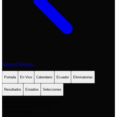
Volver al Telégrafo
Portada
En Vivo
Calendario
Ecuador
Eliminatorias
Resultados
Estadios
Selecciones
San Salvador E6-49 y Eloy Alfaro
Contacto: +593 98 777 7778
info@comunica.ec