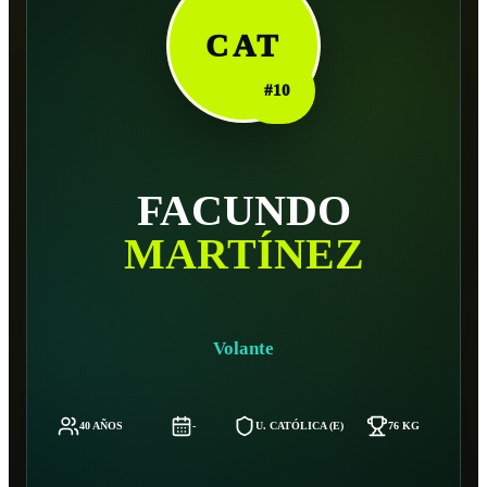
CAT
#
10
FACUNDO
MARTÍNEZ
Volante
40 AÑOS
-
U. CATÓLICA (E)
76 KG
1