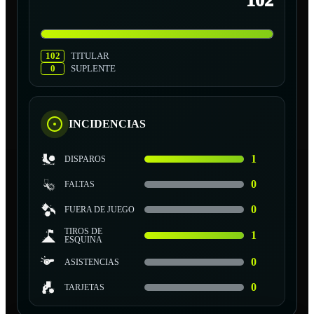
102
102
TITULAR
0
SUPLENTE
INCIDENCIAS
1
DISPAROS
0
FALTAS
0
FUERA DE JUEGO
TIROS DE
1
ESQUINA
0
ASISTENCIAS
0
TARJETAS