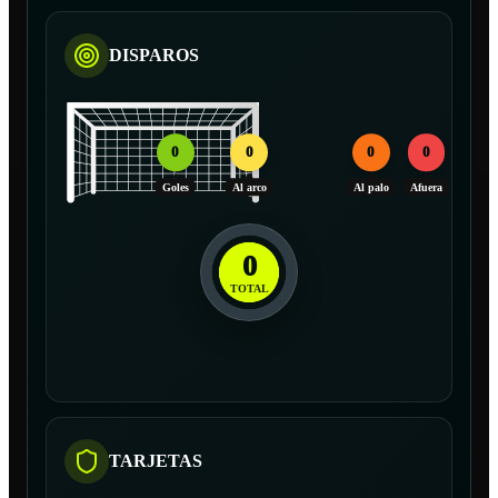
DISPAROS
0
0
0
0
Goles
Al arco
Al palo
Afuera
0
TOTAL
TARJETAS