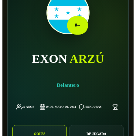
#
--
EXON
ARZÚ
Delantero
22 AÑOS
19 DE MAYO DE 2004
HONDURAS
-
GOLES
DE JUGADA