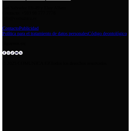
San Salvador E6-49 y Eloy Alfaro
Contacto: +593 98 777 7778
info@comunica.ec
Contacto
Publicidad
Política para el tratamiento de datos personales
Código deontológico
Síguenos en:
© 2025 COMUNICA EP.Todos los derechos reservados