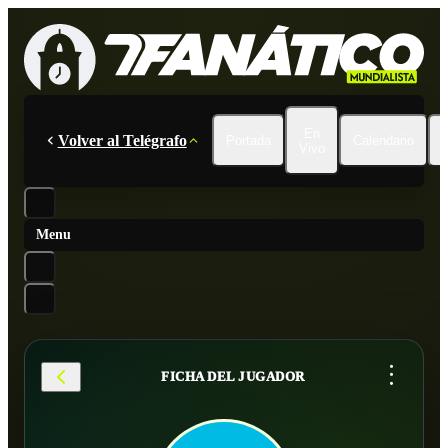
En
Volver al Telégrafo
Portada
Calendario
Vivo
Menu
...
FICHA DEL JUGADOR