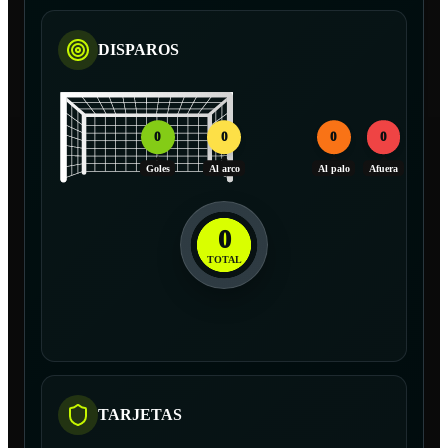
DISPAROS
0
0
0
0
Goles
Al arco
Al palo
Afuera
0
TOTAL
TARJETAS