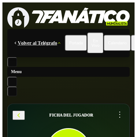
En
Volver al Telégrafo
Portada
Calendario
Vivo
Menu
...
FICHA DEL JUGADOR