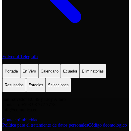
Volver al Telégrafo
Portada
En Vivo
Calendario
Ecuador
Eliminatorias
Resultados
Estadios
Selecciones
San Salvador E6-49 y Eloy Alfaro
Contacto: +593 98 777 7778
info@comunica.ec
Contacto
Publicidad
Política para el tratamiento de datos personales
Código deontológico