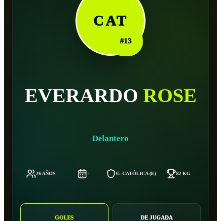
CAT
#
13
EVERARDO
ROSE
Delantero
26 AÑOS
-
U. CATÓLICA (E)
82 KG
1
GOLES
DE JUGADA