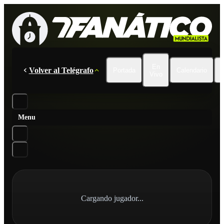
En
Volver al Telégrafo
Portada
Calendario
Vivo
Menu
Cargando jugador...