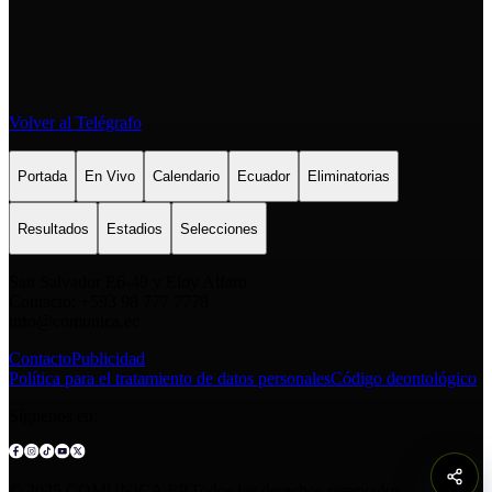
Volver al Telégrafo
Portada
En Vivo
Calendario
Ecuador
Eliminatorias
Resultados
Estadios
Selecciones
San Salvador E6-49 y Eloy Alfaro
Contacto: +593 98 777 7778
info@comunica.ec
Contacto
Publicidad
Política para el tratamiento de datos personales
Código deontológico
Síguenos en:
© 2025 COMUNICA EP.Todos los derechos reservados