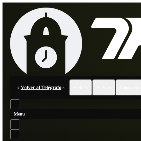
Volver al Telégrafo
Portada
En Vivo
Calendario
Menu