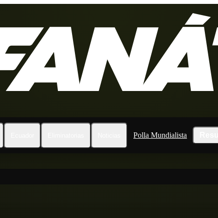
Polla Mundialista
Resu
Ecuador
Eliminatorias
Noticias