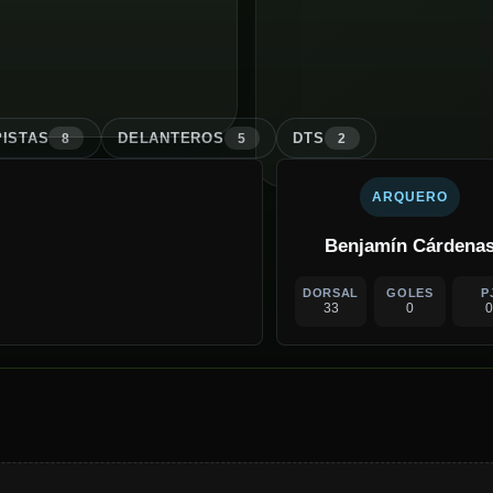
ISTA
S
DELANTERO
S
DT
S
8
5
2
ARQUERO
Benjamín Cárdena
DORSAL
GOLES
P
33
0
0