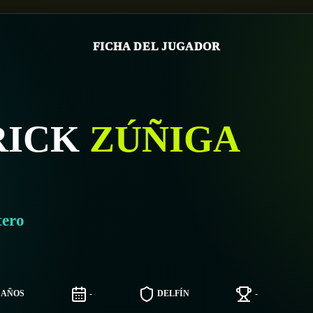
FICHA DEL JUGADOR
RICK
ZÚÑIGA
tero
2 AÑOS
-
DELFÍN
-