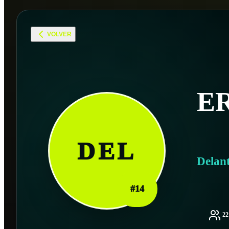
VOLVER
E
DEL
Delan
#
14
2