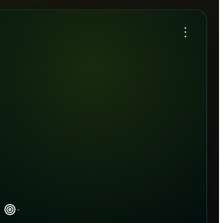
...
-