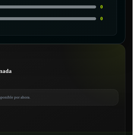
0
0
onada
sponible por ahora.