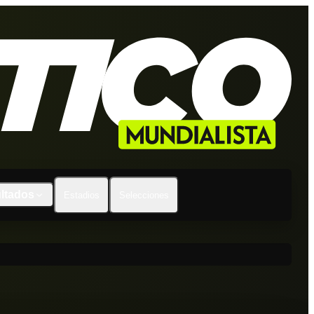
ltados
Estadios
Selecciones