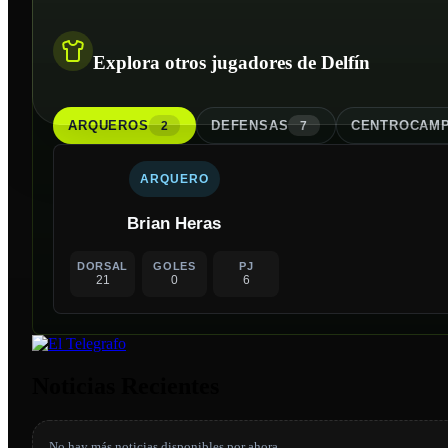
Explora otros jugadores de Delfín
ARQUERO
S
DEFENSA
S
CENTROCAMP
2
7
ARQUERO
Brian Heras
DORSAL
GOLES
PJ
21
0
6
Noticias Recientes
No hay más noticias disponibles por ahora.