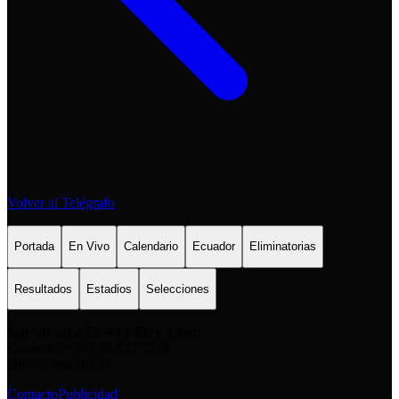
Volver al Telégrafo
Portada
En Vivo
Calendario
Ecuador
Eliminatorias
Resultados
Estadios
Selecciones
San Salvador E6-49 y Eloy Alfaro
Contacto: +593 98 777 7778
info@comunica.ec
Contacto
Publicidad