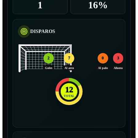
1
16%
DISPAROS
2
7
0
3
Goles
Al arco
Al palo
Afuera
12
TOTAL