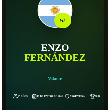
#
24
ENZO
FERNÁNDEZ
Volante
25 AÑOS
17 DE ENERO DE 2001
ARGENTINA
78 KG