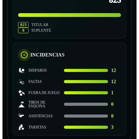
825
825
TITULAR
0
SUPLENTE
INCIDENCIAS
12
DISPAROS
12
FALTAS
1
FUERA DE JUEGO
TIROS DE
0
ESQUINA
0
ASISTENCIAS
3
TARJETAS