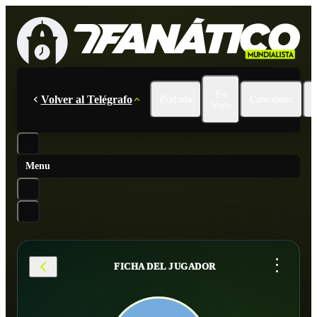
En
Volver al Telégrafo
Portada
Calendario
Vivo
Menu
...
FICHA DEL JUGADOR