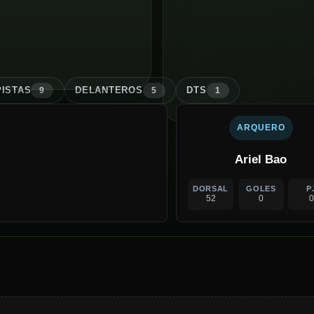
ISTA
S
DELANTERO
S
DT
S
9
5
1
ARQUERO
Ariel Bao
DORSAL
GOLES
P
52
0
0