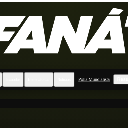
Polla Mundialista
Resu
Ecuador
Eliminatorias
Noticias