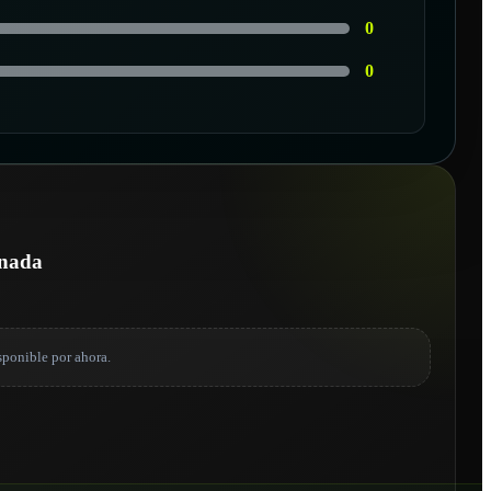
0
0
onada
sponible por ahora.