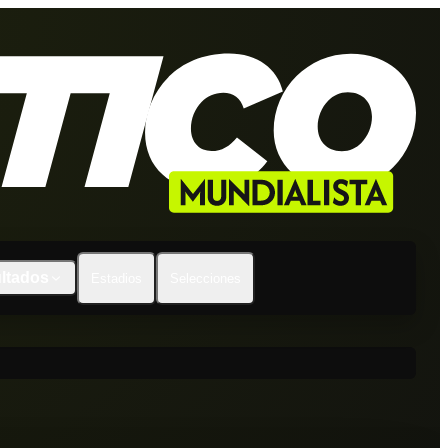
ltados
Estadios
Selecciones