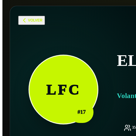
VOLVER
EL
LFC
Volan
#
17
3