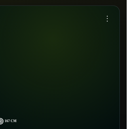
...
167 CM