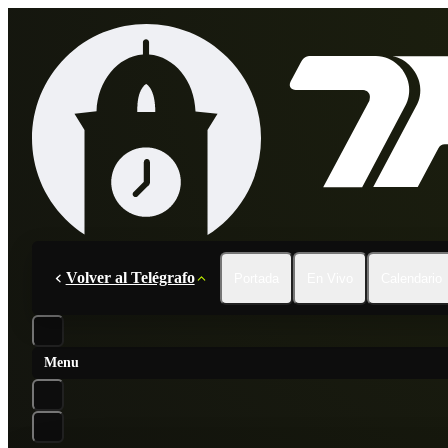
Volver al Telégrafo
Portada
En Vivo
Calendario
Menu