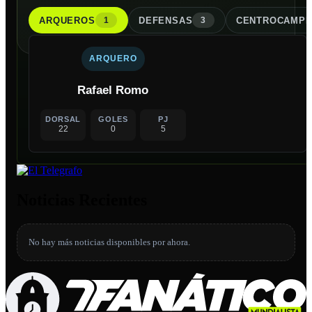
ARQUERO
S
DEFENSA
S
CENTROCAMPI
1
3
ARQUERO
Rafael Romo
DORSAL
GOLES
PJ
22
0
5
Noticias Recientes
No hay más noticias disponibles por ahora.