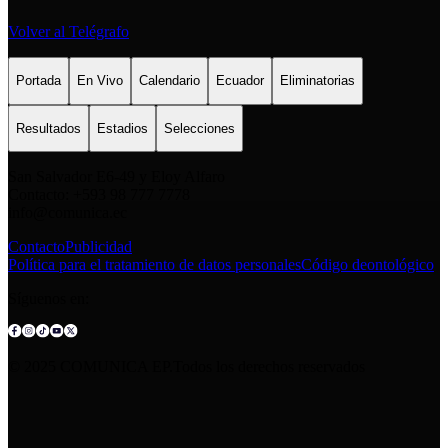
Volver al Telégrafo
Portada
En Vivo
Calendario
Ecuador
Eliminatorias
Resultados
Estadios
Selecciones
San Salvador E6-49 y Eloy Alfaro
Contacto: +593 98 777 7778
info@comunica.ec
Contacto
Publicidad
Política para el tratamiento de datos personales
Código deontológico
Síguenos en:
© 2025 COMUNICA EP.Todos los derechos reservados