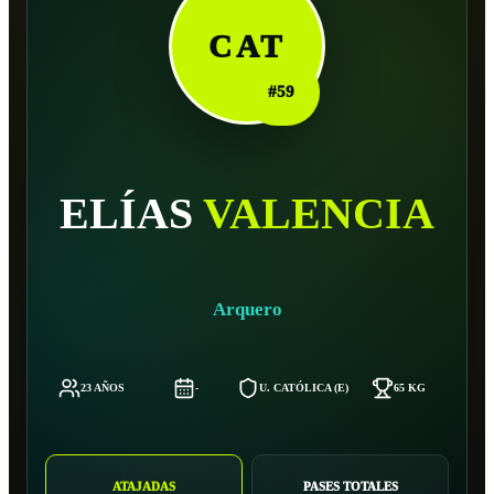
CAT
#
59
ELÍAS
VALENCIA
Arquero
23 AÑOS
-
U. CATÓLICA (E)
65 KG
1
ATAJADAS
PASES TOTALES