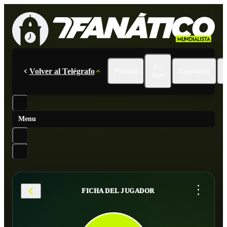
En
Volver al Telégrafo
Portada
Calendario
Vivo
Menu
...
FICHA DEL JUGADOR