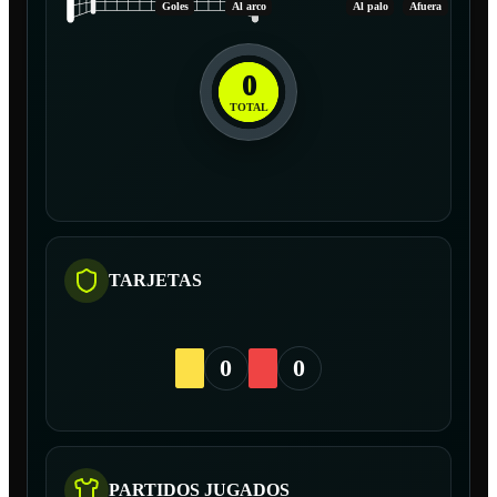
Goles
Al arco
Al palo
Afuera
0
TOTAL
TARJETAS
0
0
PARTIDOS JUGADOS