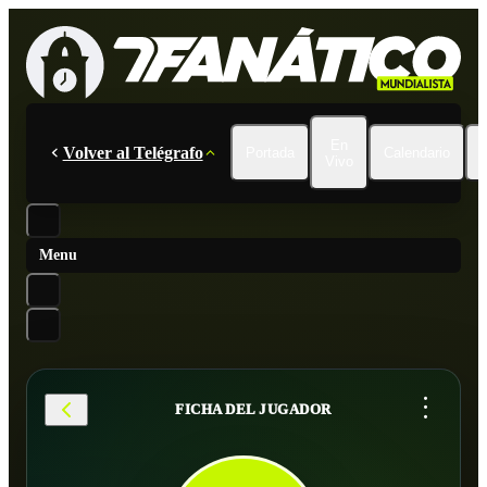
En
Volver al Telégrafo
Portada
Calendario
Vivo
Menu
...
FICHA DEL JUGADOR