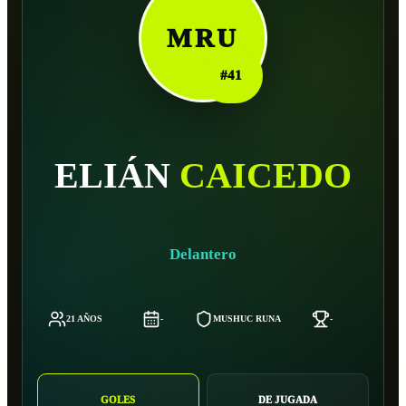
MRU
#
41
ELIÁN
CAICEDO
Delantero
21 AÑOS
-
MUSHUC RUNA
-
GOLES
DE JUGADA