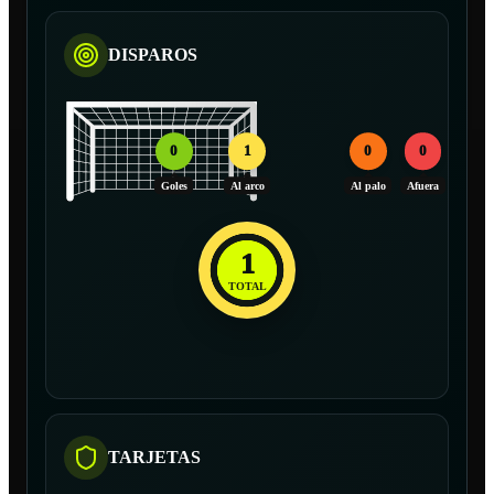
DISPAROS
0
1
0
0
Goles
Al arco
Al palo
Afuera
1
TOTAL
TARJETAS