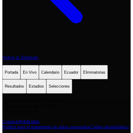
Volver al Telégrafo
Portada
En Vivo
Calendario
Ecuador
Eliminatorias
Resultados
Estadios
Selecciones
San Salvador E6-49 y Eloy Alfaro
Contacto: +593 98 777 7778
info@comunica.ec
Contacto
Publicidad
Política para el tratamiento de datos personales
Código deontológico