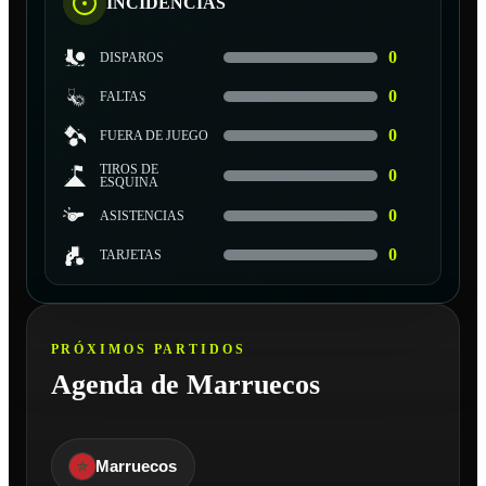
INCIDENCIAS
0
DISPAROS
0
FALTAS
0
FUERA DE JUEGO
TIROS DE
0
ESQUINA
0
ASISTENCIAS
0
TARJETAS
PRÓXIMOS PARTIDOS
Agenda de Marruecos
Marruecos