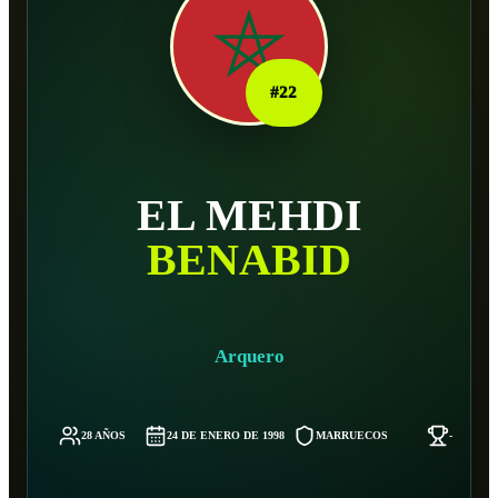
#
22
EL MEHDI
BENABID
Arquero
28 AÑOS
24 DE ENERO DE 1998
MARRUECOS
-