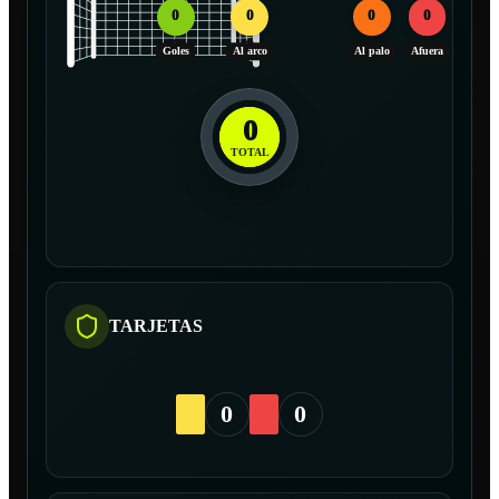
0
0
0
0
Goles
Al arco
Al palo
Afuera
0
TOTAL
TARJETAS
0
0