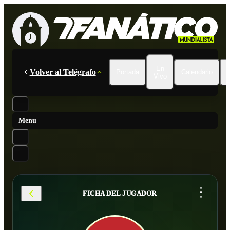
En
Volver al Telégrafo
Portada
Calendario
Vivo
Menu
...
FICHA DEL JUGADOR