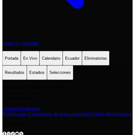
Volver al Telégrafo
Portada
En Vivo
Calendario
Ecuador
Eliminatorias
Resultados
Estadios
Selecciones
San Salvador E6-49 y Eloy Alfaro
Contacto: +593 98 777 7778
info@comunica.ec
Contacto
Publicidad
Política para el tratamiento de datos personales
Código deontológico
Síguenos en: