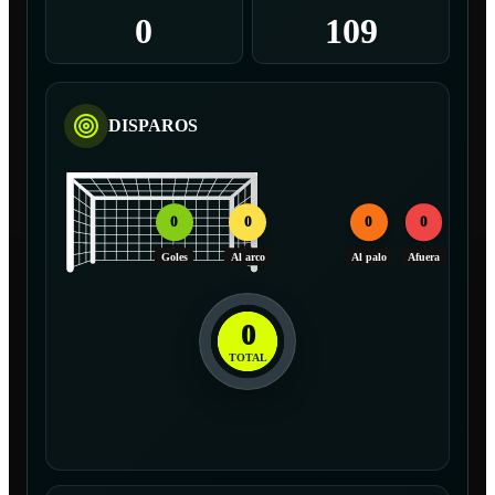
0
109
DISPAROS
0
0
0
0
Goles
Al arco
Al palo
Afuera
0
TOTAL