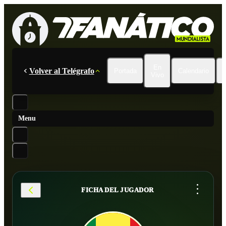
En
Volver al Telégrafo
Portada
Calendario
Vivo
Menu
...
FICHA DEL JUGADOR