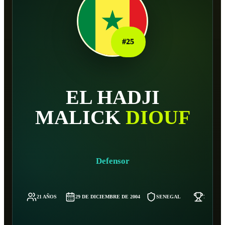
#
25
EL HADJI
MALICK
DIOUF
Defensor
21 AÑOS
29 DE DICIEMBRE DE 2004
SENEGAL
70 KG