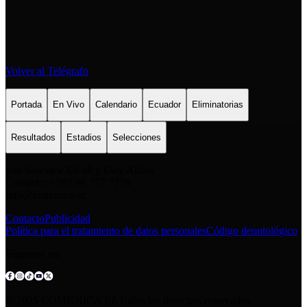
Volver al Telégrafo
Portada
En Vivo
Calendario
Ecuador
Eliminatorias
Resultados
Estadios
Selecciones
San Salvador E6-49 y Eloy Alfaro
Contacto: +593 98 777 7778
info@comunica.ec
Contacto
Publicidad
Política para el tratamiento de datos personales
Código deontológico
Síguenos en:
© 2025 COMUNICA EP.Todos los derechos reservados