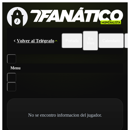
En
Volver al Telégrafo
Portada
Calendario
Vivo
Menu
No se encontro informacion del jugador.