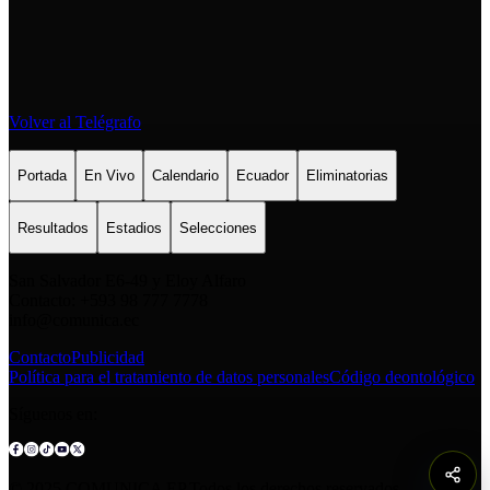
Volver al Telégrafo
Portada
En Vivo
Calendario
Ecuador
Eliminatorias
Resultados
Estadios
Selecciones
San Salvador E6-49 y Eloy Alfaro
Contacto: +593 98 777 7778
info@comunica.ec
Contacto
Publicidad
Política para el tratamiento de datos personales
Código deontológico
Síguenos en:
© 2025 COMUNICA EP.Todos los derechos reservados