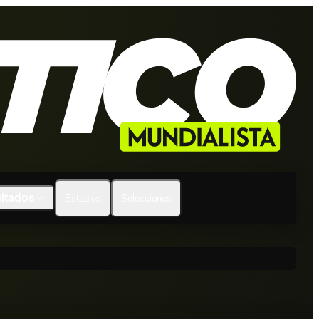
ltados
Estadios
Selecciones