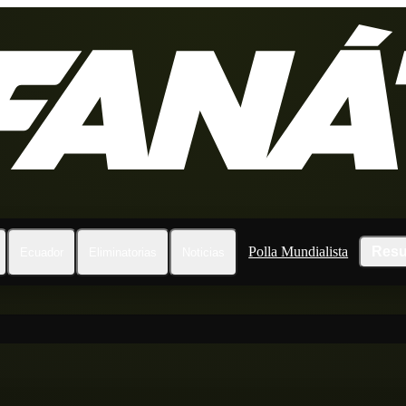
Polla Mundialista
Resu
Ecuador
Eliminatorias
Noticias