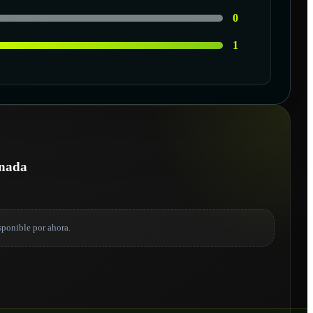
0
1
onada
sponible por ahora.