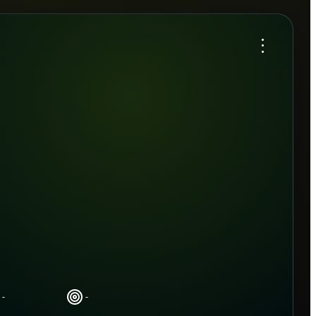
...
-
-