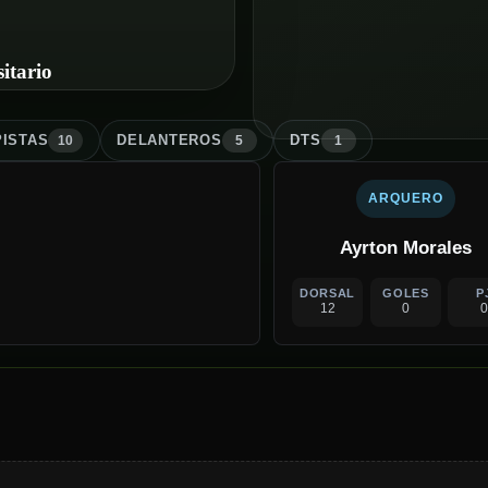
itario
ISTA
S
DELANTERO
S
DT
S
10
5
1
ARQUERO
Ayrton Morales
DORSAL
GOLES
P
12
0
0