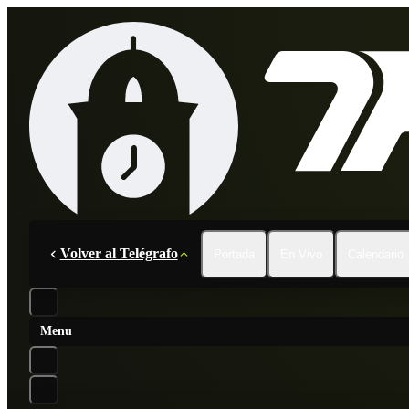
Volver al Telégrafo
Portada
En Vivo
Calendario
Menu