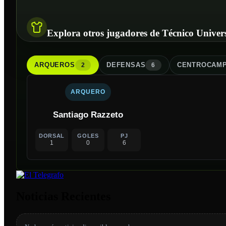
Explora otros jugadores de Técnico Univers
ARQUERO
S
DEFENSA
S
CENTROCAMP
2
6
ARQUERO
Santiago Razzeto
DORSAL
GOLES
PJ
1
0
6
Noticias Recientes