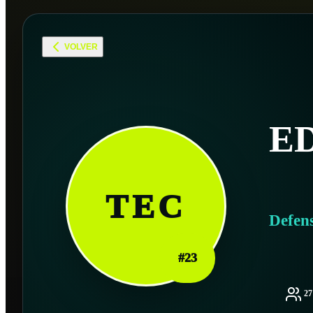
VOLVER
E
TEC
Defen
#
23
2