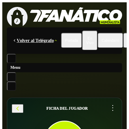
En
Volver al Telégrafo
Portada
Calendario
Vivo
Menu
...
FICHA DEL JUGADOR