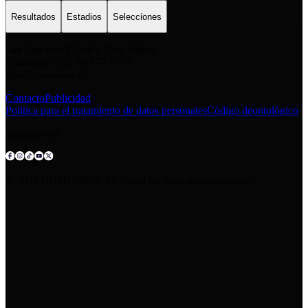
Resultados
Estadios
Selecciones
San Salvador E6-49 y Eloy Alfaro
Contacto: +593 98 777 7778
info@comunica.ec
Contacto
Publicidad
Política para el tratamiento de datos personales
Código deontológico
Síguenos en:
© 2025 COMUNICA EP.Todos los derechos reservados