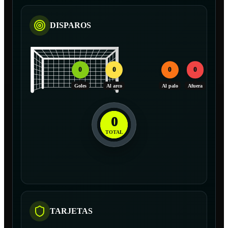
DISPAROS
0
0
0
0
Goles
Al arco
Al palo
Afuera
0
TOTAL
TARJETAS