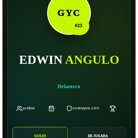
GYC
#
23
EDWIN
ANGULO
Delantero
24 AÑOS
-
GUAYAQUIL CITY
-
GOLES
DE JUGADA