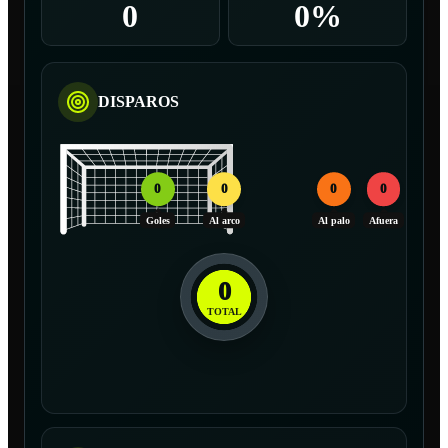
0
0%
DISPAROS
0
0
0
0
Goles
Al arco
Al palo
Afuera
0
TOTAL