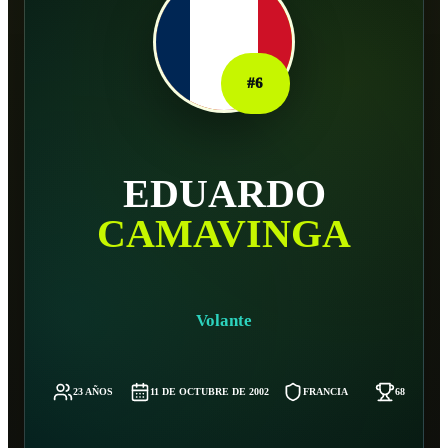
#
6
EDUARDO
CAMAVINGA
Volante
23 AÑOS
11 DE OCTUBRE DE 2002
FRANCIA
68 KG