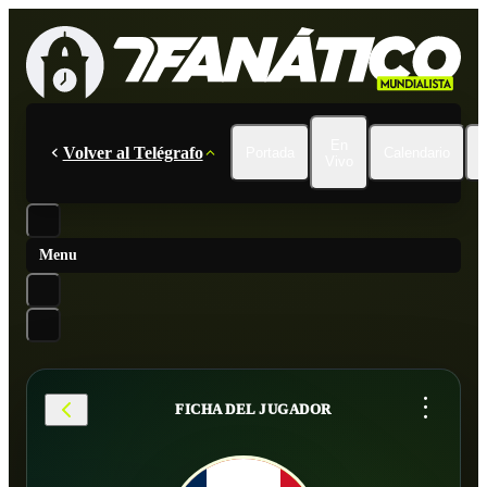
En
Volver al Telégrafo
Portada
Calendario
Vivo
Menu
...
FICHA DEL JUGADOR