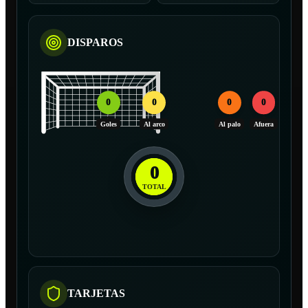
DISPAROS
0
0
0
0
Goles
Al arco
Al palo
Afuera
0
TOTAL
TARJETAS