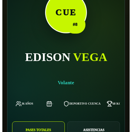
CUE
#
8
EDISON
VEGA
Volante
36 AÑOS
-
DEPORTIVO CUENCA
68 KG
PASES TOTALES
ASISTENCIAS