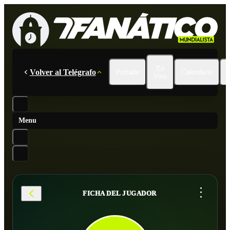
En
Volver al Telégrafo
Portada
Calendario
Vivo
Menu
...
FICHA DEL JUGADOR