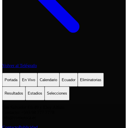
Volver al Telégrafo
Portada
En Vivo
Calendario
Ecuador
Eliminatorias
Resultados
Estadios
Selecciones
San Salvador E6-49 y Eloy Alfaro
Contacto: +593 98 777 7778
info@comunica.ec
Contacto
Publicidad