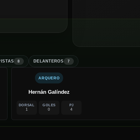
ISTA
S
DELANTERO
S
8
7
ARQUERO
Hernán Galíndez
DORSAL
GOLES
PJ
1
0
4