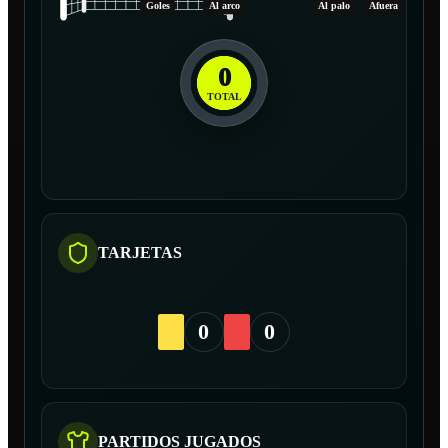
Goles
Al arco
Al palo
Afuera
0
TOTAL
TARJETAS
0
0
PARTIDOS JUGADOS