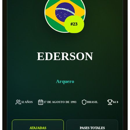
#
23
EDERSON
Arquero
32 AÑOS
17 DE AGOSTO DE 1993
BRASIL
84 KG
ATAJADAS
PASES TOTALES