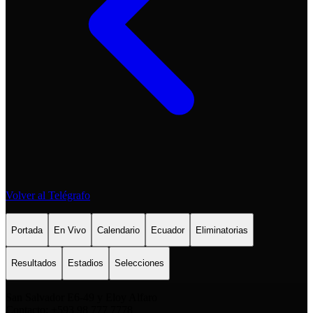
Volver al Telégrafo
Portada
En Vivo
Calendario
Ecuador
Eliminatorias
Resultados
Estadios
Selecciones
San Salvador E6-49 y Eloy Alfaro
Contacto: +593 98 777 7778