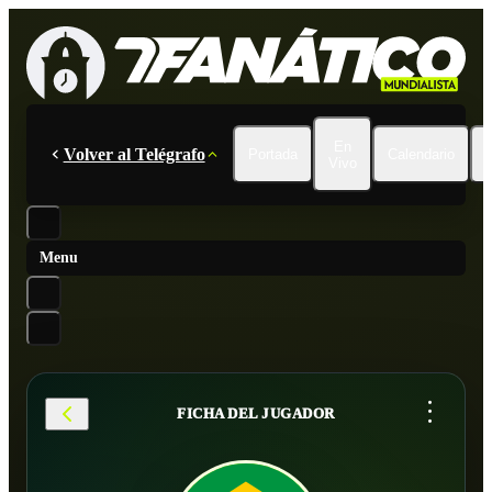
En
Volver al Telégrafo
Portada
Calendario
Vivo
Menu
...
FICHA DEL JUGADOR