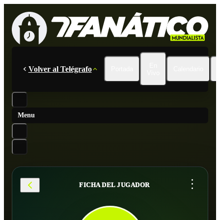
En
Volver al Telégrafo
Portada
Calendario
Vivo
Menu
...
FICHA DEL JUGADOR