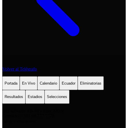
Volver al Telégrafo
Portada
En Vivo
Calendario
Ecuador
Eliminatorias
Resultados
Estadios
Selecciones
San Salvador E6-49 y Eloy Alfaro
Contacto: +593 98 777 7778
info@comunica.ec