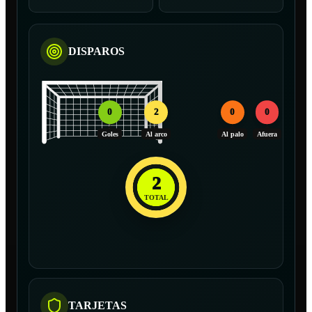
DISPAROS
0
2
0
0
Goles
Al arco
Al palo
Afuera
2
TOTAL
TARJETAS