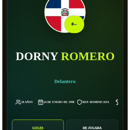
#
--
DORNY
ROMERO
Delantero
28 AÑOS
24 DE ENERO DE 1998
REP. DOMINICANA
63 KG
GOLES
DE JUGADA