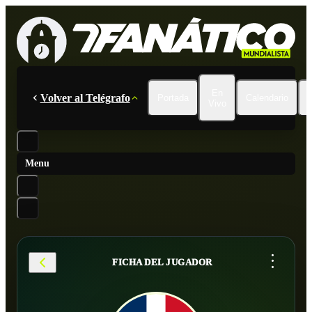
En
Volver al Telégrafo
Portada
Calendario
Vivo
Menu
...
FICHA DEL JUGADOR