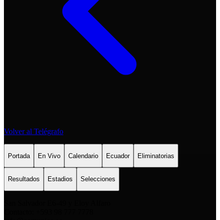
Volver al Telégrafo
Portada
En Vivo
Calendario
Ecuador
Eliminatorias
Resultados
Estadios
Selecciones
San Salvador E6-49 y Eloy Alfaro
Contacto: +593 98 777 7778