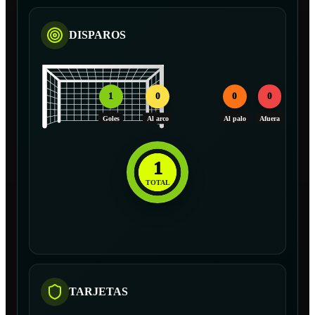
DISPAROS
1
0
0
0
Goles
Al arco
Al palo
Afuera
1
TOTAL
TARJETAS