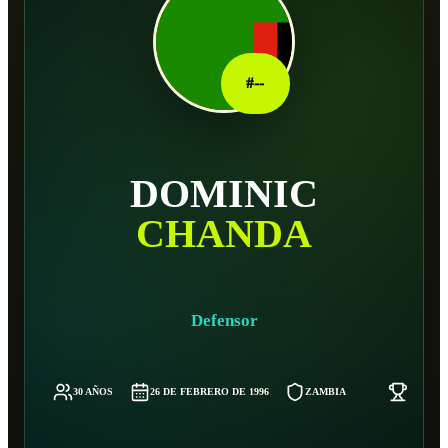
#
--
DOMINIC
CHANDA
Defensor
30 AÑOS
26 DE FEBRERO DE 1996
ZAMBIA
-