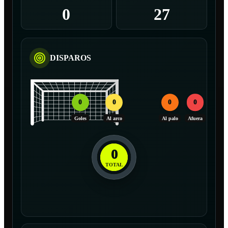
0
27
DISPAROS
0
0
0
0
Goles
Al arco
Al palo
Afuera
0
TOTAL