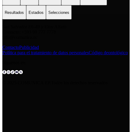
Resultados
Estadios
Selecciones
San Salvador E6-49 y Eloy Alfaro
Contacto: +593 98 777 7778
info@comunica.ec
Contacto
Publicidad
Política para el tratamiento de datos personales
Código deontológico
Síguenos en:
© 2025 COMUNICA EP.Todos los derechos reservados