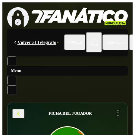
En
Volver al Telégrafo
Portada
Calendario
Vivo
Menu
...
FICHA DEL JUGADOR