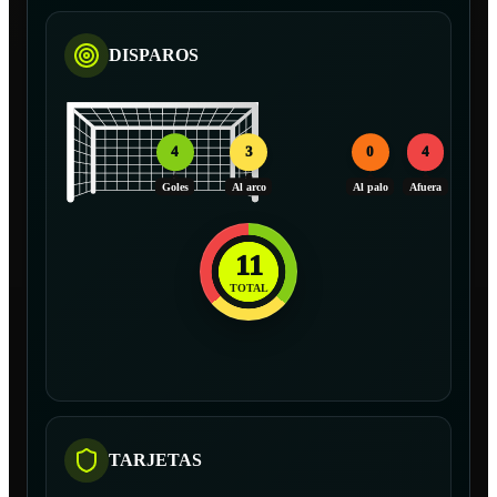
DISPAROS
4
3
0
4
Goles
Al arco
Al palo
Afuera
11
TOTAL
TARJETAS