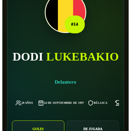
#
14
DODI
LUKEBAKIO
Delantero
28 AÑOS
24 DE SEPTIEMBRE DE 1997
BÉLGICA
77 KG
GOLES
DE JUGADA