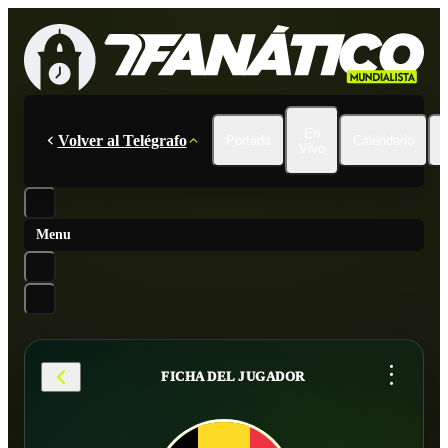
En
Volver al Telégrafo
Portada
Calendario
Vivo
Menu
...
FICHA DEL JUGADOR