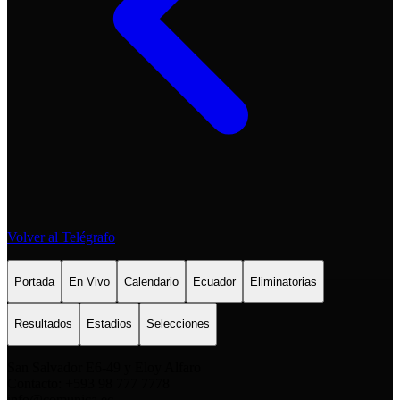
Volver al Telégrafo
Portada
En Vivo
Calendario
Ecuador
Eliminatorias
Resultados
Estadios
Selecciones
San Salvador E6-49 y Eloy Alfaro
Contacto: +593 98 777 7778
info@comunica.ec