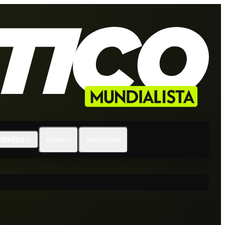
ltados
Estadios
Selecciones