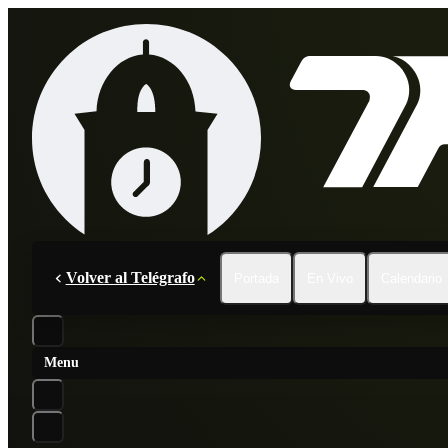
Volver al Telégrafo
Portada
En Vivo
Calendario
Menu