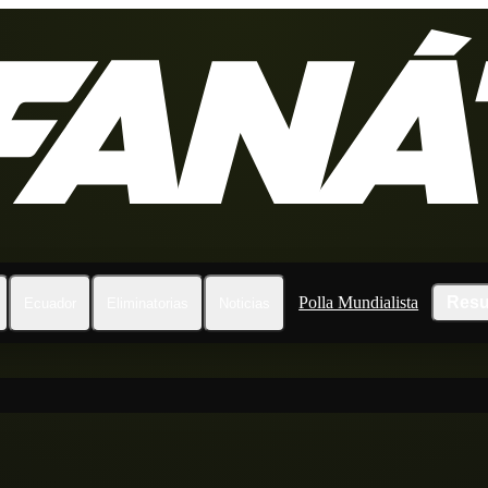
Polla Mundialista
Resu
Ecuador
Eliminatorias
Noticias