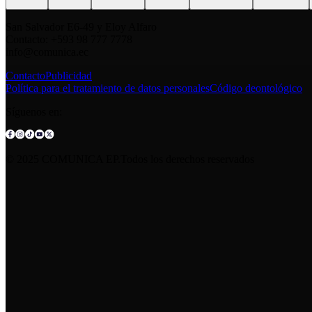
San Salvador E6-49 y Eloy Alfaro
Contacto: +593 98 777 7778
info@comunica.ec
Contacto
Publicidad
Política para el tratamiento de datos personales
Código deontológico
Síguenos en:
© 2025 COMUNICA EP.Todos los derechos reservados