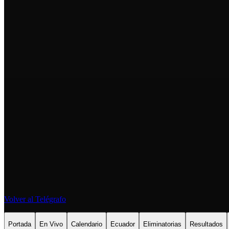
Volver al Telégrafo
Portada
En Vivo
Calendario
Ecuador
Eliminatorias
Resultados