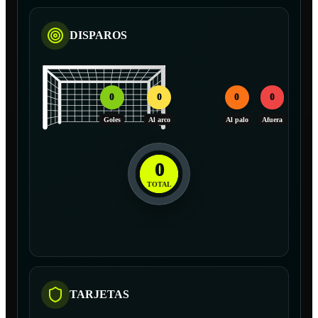
DISPAROS
0
0
0
0
Goles
Al arco
Al palo
Afuera
0
TOTAL
TARJETAS