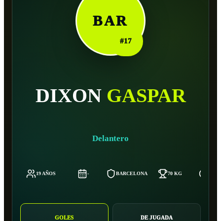
BAR
#
17
DIXON
GASPAR
Delantero
19 AÑOS
-
BARCELONA
70 KG
181 
GOLES
DE JUGADA