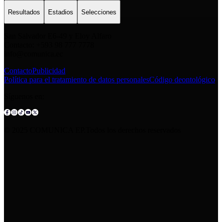
Resultados
Estadios
Selecciones
San Salvador E6-49 y Eloy Alfaro
Contacto: +593 98 777 7778
info@comunica.ec
Contacto
Publicidad
Política para el tratamiento de datos personales
Código deontológico
Síguenos en:
© 2025 COMUNICA EP.Todos los derechos reservados