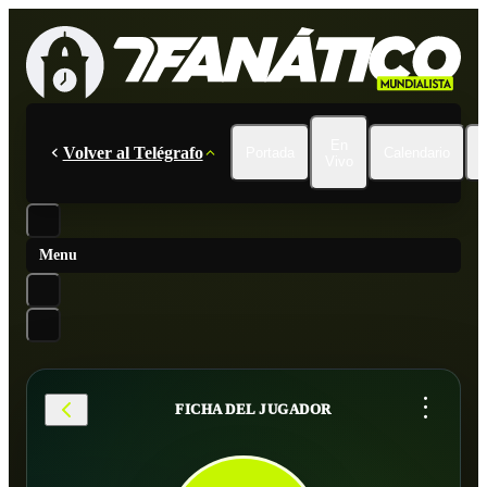
En
Volver al Telégrafo
Portada
Calendario
Vivo
Menu
...
FICHA DEL JUGADOR