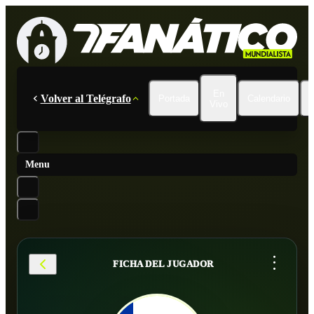
En
Volver al Telégrafo
Portada
Calendario
Vivo
Menu
...
FICHA DEL JUGADOR