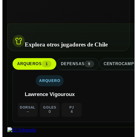
Explora otros jugadores de Chile
ARQUERO
S
DEFENSA
S
CENTROCAMPI
1
9
ARQUERO
Lawrence Vigouroux
DORSAL
GOLES
PJ
--
0
4