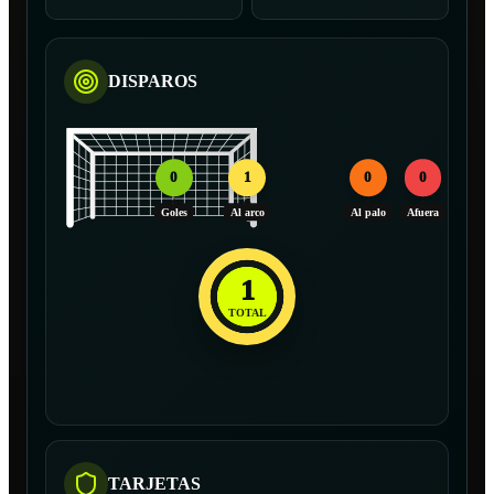
DISPAROS
0
1
0
0
Goles
Al arco
Al palo
Afuera
1
TOTAL
TARJETAS