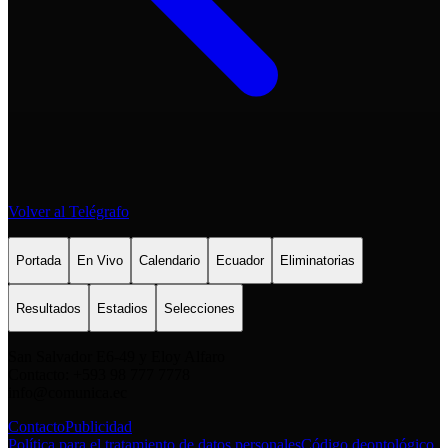
Volver al Telégrafo
Portada
En Vivo
Calendario
Ecuador
Eliminatorias
Resultados
Estadios
Selecciones
San Salvador E6-49 y Eloy Alfaro
Contacto: +593 98 777 7778
info@comunica.ec
Contacto
Publicidad
Política para el tratamiento de datos personales
Código deontológico