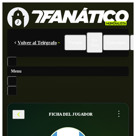
En
Volver al Telégrafo
Portada
Calendario
Vivo
Menu
...
FICHA DEL JUGADOR