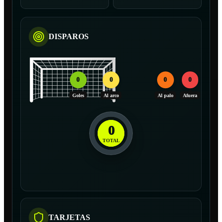
DISPAROS
0
0
0
0
Goles
Al arco
Al palo
Afuera
0
TOTAL
TARJETAS