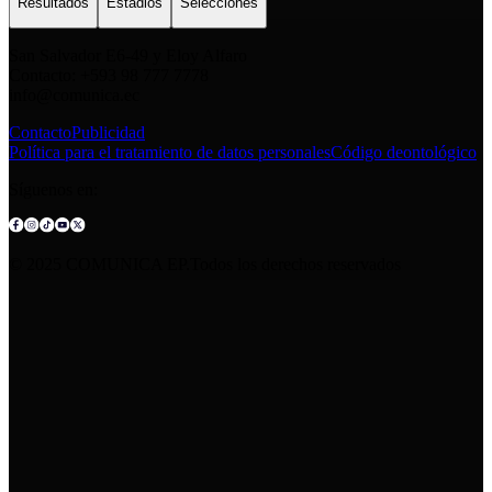
Resultados
Estadios
Selecciones
San Salvador E6-49 y Eloy Alfaro
Contacto: +593 98 777 7778
info@comunica.ec
Contacto
Publicidad
Política para el tratamiento de datos personales
Código deontológico
Síguenos en:
© 2025 COMUNICA EP.Todos los derechos reservados