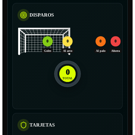
DISPAROS
0
0
0
0
Goles
Al arco
Al palo
Afuera
0
TOTAL
TARJETAS