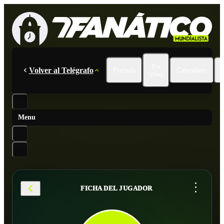
En
Volver al Telégrafo
Portada
Calendario
Vivo
Menu
...
FICHA DEL JUGADOR