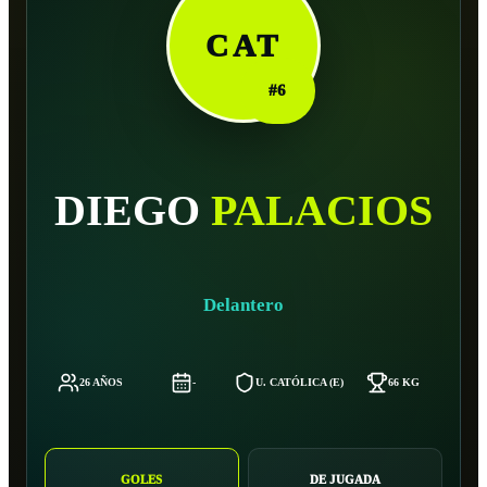
CAT
#
6
DIEGO
PALACIOS
Delantero
26 AÑOS
-
U. CATÓLICA (E)
66 KG
1
GOLES
DE JUGADA