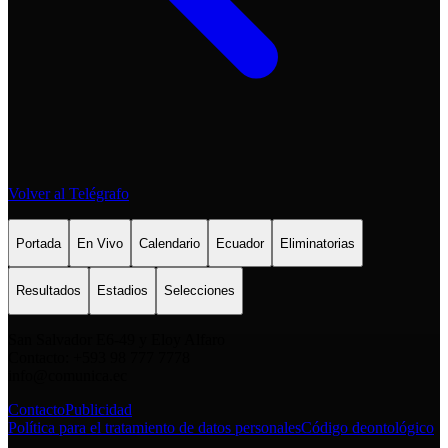
Volver al Telégrafo
Portada
En Vivo
Calendario
Ecuador
Eliminatorias
Resultados
Estadios
Selecciones
San Salvador E6-49 y Eloy Alfaro
Contacto: +593 98 777 7778
info@comunica.ec
Contacto
Publicidad
Política para el tratamiento de datos personales
Código deontológico