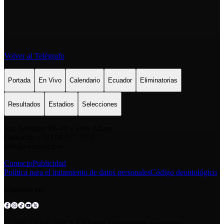
Volver al Telégrafo
Portada
En Vivo
Calendario
Ecuador
Eliminatorias
Resultados
Estadios
Selecciones
San Salvador E6-49 y Eloy Alfaro
Contacto: +593 98 777 7778
info@comunica.ec
Contacto
Publicidad
Política para el tratamiento de datos personales
Código deontológico
Síguenos en:
© 2025 COMUNICA EP.Todos los derechos reservados