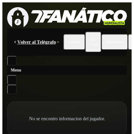
En
Volver al Telégrafo
Portada
Calendario
Vivo
Menu
No se encontro informacion del jugador.