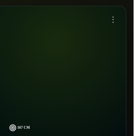
...
167 CM