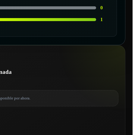
0
1
onada
sponible por ahora.