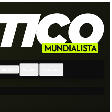
ltados
Estadios
Selecciones