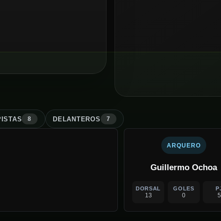
ISTA
S
DELANTERO
S
8
7
ARQUERO
Guillermo Ochoa
DORSAL
GOLES
P
13
0
5