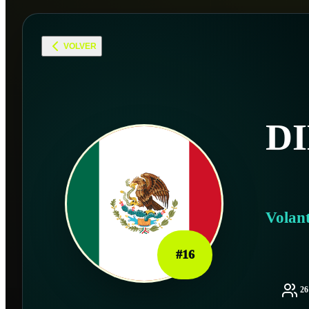
VOLVER
D
Volan
#
16
2