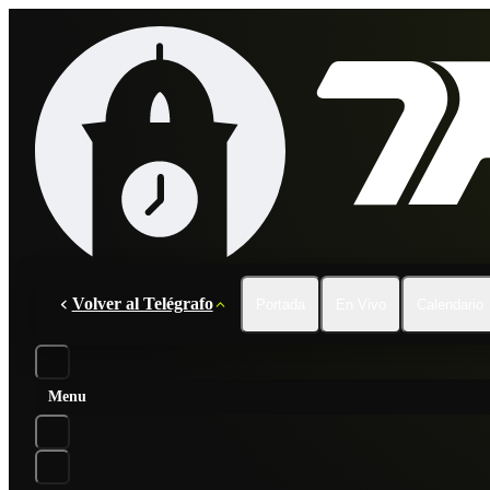
Volver al Telégrafo
Portada
En Vivo
Calendario
Menu