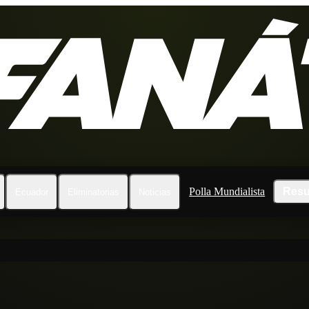
Polla Mundialista
Resu
Ecuador
Eliminatorias
Noticias