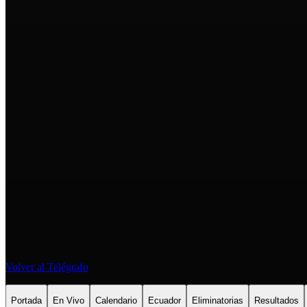
Volver al Telégrafo
Portada
En Vivo
Calendario
Ecuador
Eliminatorias
Resultados