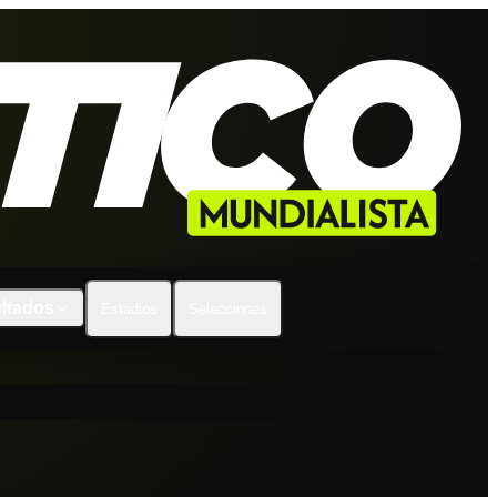
ltados
Estadios
Selecciones