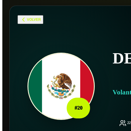
VOLVER
D
Volan
#
20
2