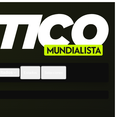
ltados
Estadios
Selecciones