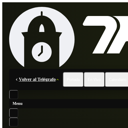
Volver al Telégrafo
Portada
En Vivo
Calendario
Menu