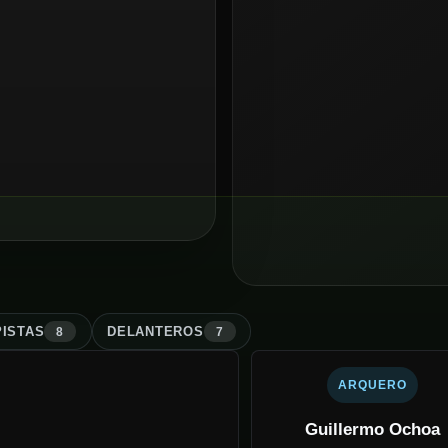
ISTA
S
DELANTERO
S
8
7
ARQUERO
Guillermo Ochoa