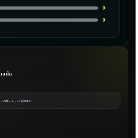
0
0
onada
sponible por ahora.