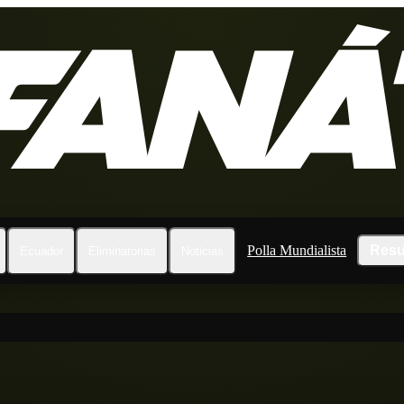
Polla Mundialista
Resu
Ecuador
Eliminatorias
Noticias