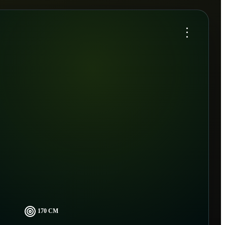
...
170 CM