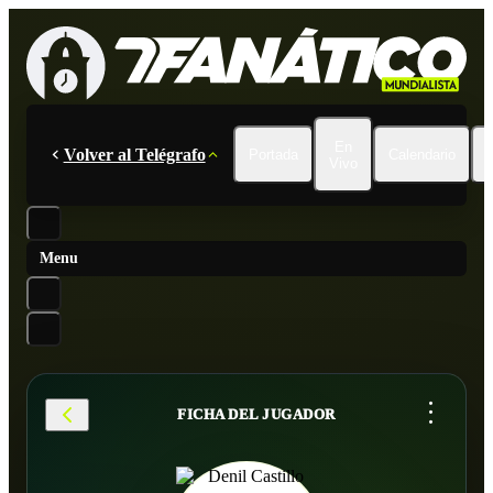
En
Volver al Telégrafo
Portada
Calendario
Vivo
Menu
...
FICHA DEL JUGADOR