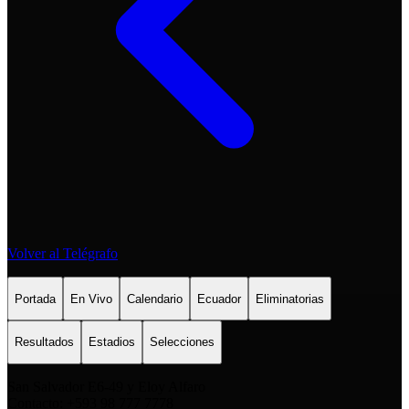
Volver al Telégrafo
Portada
En Vivo
Calendario
Ecuador
Eliminatorias
Resultados
Estadios
Selecciones
San Salvador E6-49 y Eloy Alfaro
Contacto: +593 98 777 7778