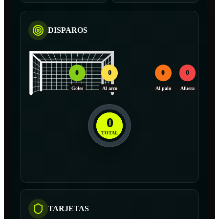
DISPAROS
0
0
0
0
Goles
Al arco
Al palo
Afuera
0
TOTAL
TARJETAS