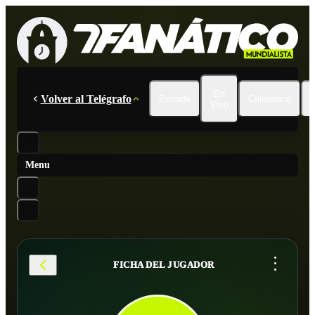
En
Volver al Telégrafo
Portada
Calendario
Vivo
Menu
...
FICHA DEL JUGADOR