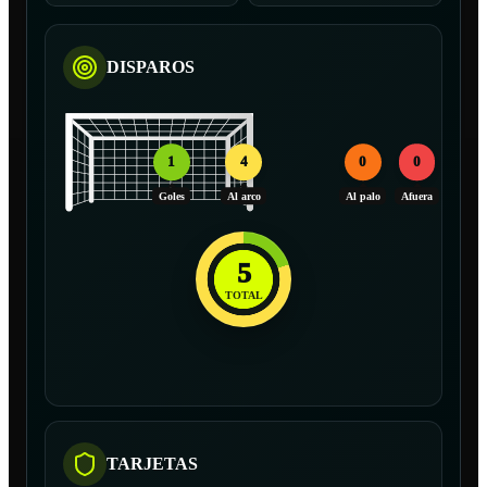
DISPAROS
1
4
0
0
Goles
Al arco
Al palo
Afuera
5
TOTAL
TARJETAS