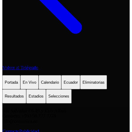
Volver al Telégrafo
Portada
En Vivo
Calendario
Ecuador
Eliminatorias
Resultados
Estadios
Selecciones
San Salvador E6-49 y Eloy Alfaro
Contacto: +593 98 777 7778
info@comunica.ec
Contacto
Publicidad