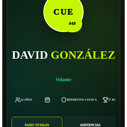
CUE
#
49
DAVID
GONZÁLEZ
Volante
22 AÑOS
-
DEPORTIVO CUENCA
57 KG
PASES TOTALES
ASISTENCIAS