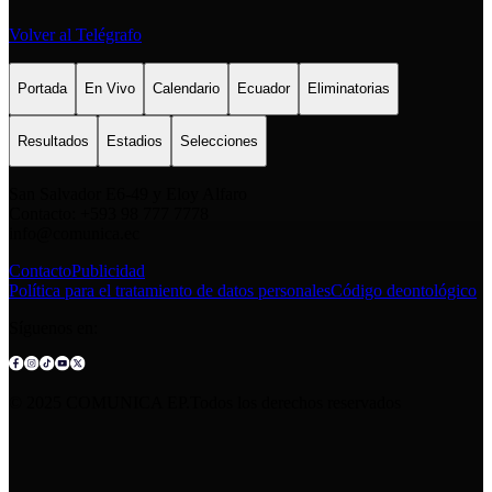
Volver al Telégrafo
Portada
En Vivo
Calendario
Ecuador
Eliminatorias
Resultados
Estadios
Selecciones
San Salvador E6-49 y Eloy Alfaro
Contacto: +593 98 777 7778
info@comunica.ec
Contacto
Publicidad
Política para el tratamiento de datos personales
Código deontológico
Síguenos en:
© 2025 COMUNICA EP.Todos los derechos reservados