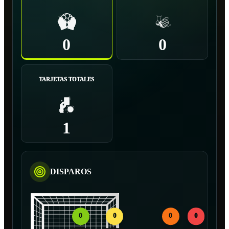
0
0
TARJETAS TOTALES
1
DISPAROS
0
0
0
0