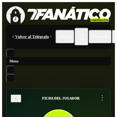
En
Volver al Telégrafo
Portada
Calendario
Vivo
Menu
...
FICHA DEL JUGADOR