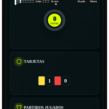
Goles
Al arco
Al palo
Afuera
0
TOTAL
TARJETAS
1
0
PARTIDOS JUGADOS