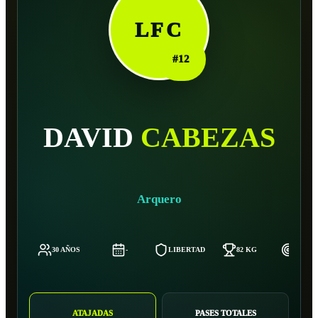
LFC
#
12
DAVID
CABEZAS
Arquero
30 AÑOS
-
LIBERTAD
82 KG
186 C
ATAJADAS
PASES TOTALES