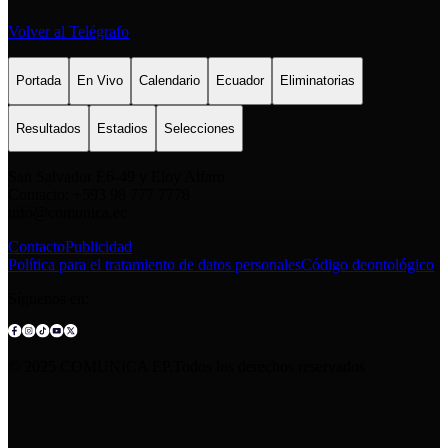
Volver al Telégrafo
Portada
En Vivo
Calendario
Ecuador
Eliminatorias
Resultados
Estadios
Selecciones
San Salvador E6-49 y Eloy Alfaro
Contacto: +593 98 777 7778
info@comunica.ec
Contacto
Publicidad
Política para el tratamiento de datos personales
Código deontológico
Síguenos en:
© 2025 COMUNICA EP.Todos los derechos reservados