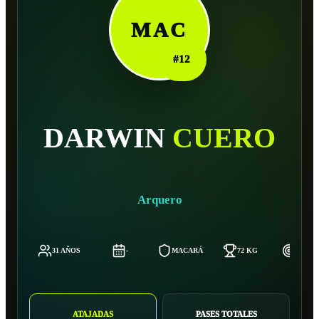
MAC
#
12
DARWIN
CUERO
Arquero
31 AÑOS
-
MACARÁ
72 KG
184 C
ATAJADAS
PASES TOTALES