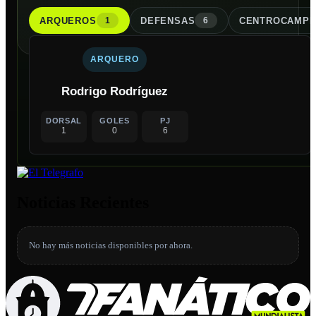
ARQUERO
S
DEFENSA
S
CENTROCAMPI
1
6
ARQUERO
Rodrigo Rodríguez
DORSAL
GOLES
PJ
1
0
6
Noticias Recientes
No hay más noticias disponibles por ahora.