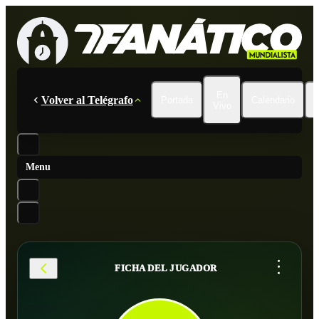
En
Volver al Telégrafo
Portada
Calendario
Vivo
Menu
...
FICHA DEL JUGADOR