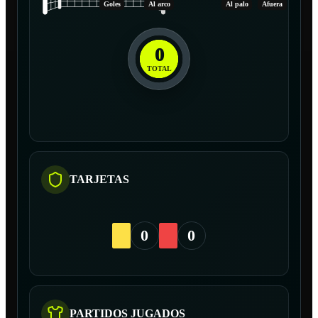
Goles
Al arco
Al palo
Afuera
0
TOTAL
TARJETAS
0
0
PARTIDOS JUGADOS