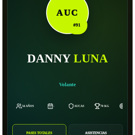
AUC
#
91
DANNY
LUNA
Volante
34 AÑOS
-
AUCAS
70 KG
170 C
PASES TOTALES
ASISTENCIAS