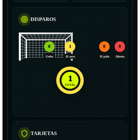
DISPAROS
0
1
0
0
Goles
Al arco
Al palo
Afuera
1
TOTAL
TARJETAS