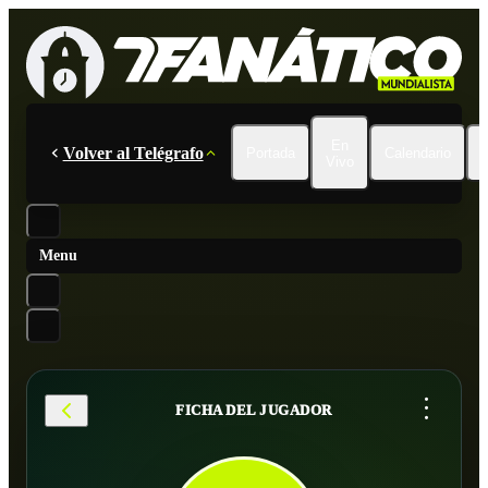
En
Volver al Telégrafo
Portada
Calendario
Vivo
Menu
...
FICHA DEL JUGADOR