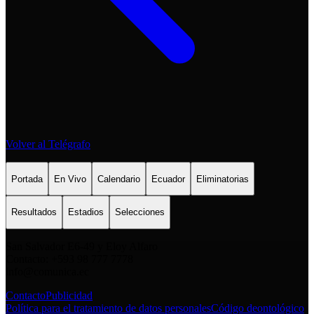
Volver al Telégrafo
Portada
En Vivo
Calendario
Ecuador
Eliminatorias
Resultados
Estadios
Selecciones
San Salvador E6-49 y Eloy Alfaro
Contacto: +593 98 777 7778
info@comunica.ec
Contacto
Publicidad
Política para el tratamiento de datos personales
Código deontológico