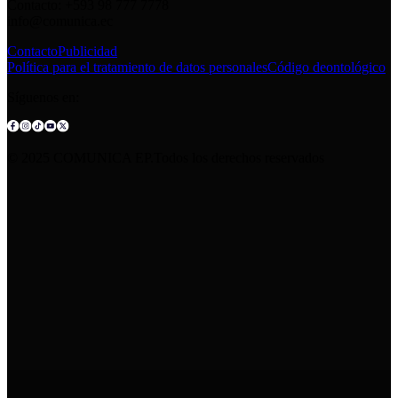
Contacto: +593 98 777 7778
info@comunica.ec
Contacto
Publicidad
Política para el tratamiento de datos personales
Código deontológico
Síguenos en:
© 2025 COMUNICA EP.Todos los derechos reservados