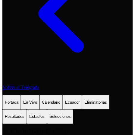
Volver al Telégrafo
Portada
En Vivo
Calendario
Ecuador
Eliminatorias
Resultados
Estadios
Selecciones
San Salvador E6-49 y Eloy Alfaro