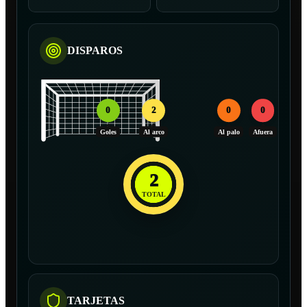
DISPAROS
0
2
0
0
Goles
Al arco
Al palo
Afuera
2
TOTAL
TARJETAS