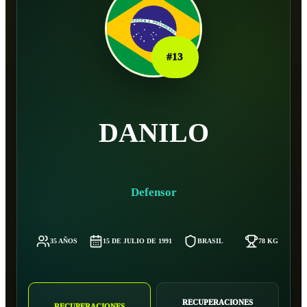
#
13
DANILO
Defensor
35 AÑOS
15 DE JULIO DE 1991
BRASIL
78 KG
RECUPERACIONES
RECUPERACIONES