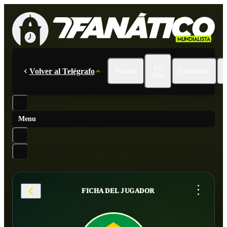
En
Volver al Telégrafo
Portada
Calendario
Vivo
Menu
...
FICHA DEL JUGADOR