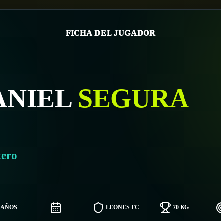
FICHA DEL JUGADOR
ANIEL
SEGURA
tero
7 AÑOS
-
LEONES FC
70 KG