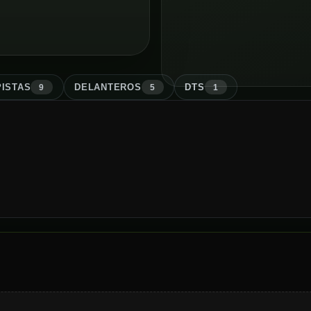
ISTA
S
DELANTERO
S
DT
S
9
5
1