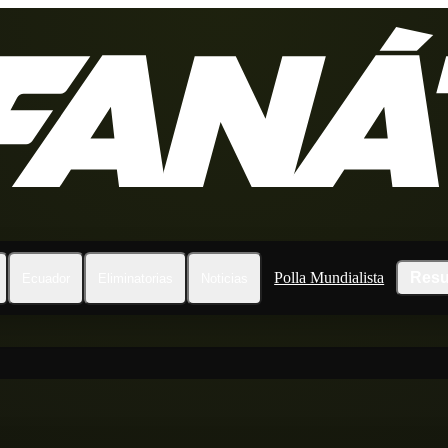
Polla Mundialista
Resu
Ecuador
Eliminatorias
Noticias