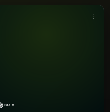
...
166 CM