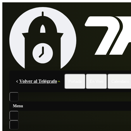
Volver al Telégrafo
Portada
En Vivo
Calendario
Menu