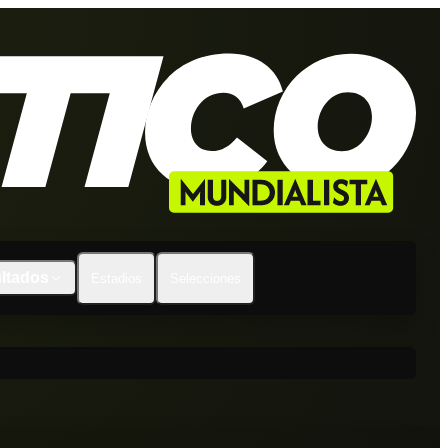
ltados
Estadios
Selecciones