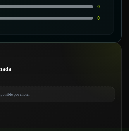
0
0
onada
sponible por ahora.