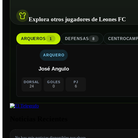
Explora otros jugadores de Leones FC
ARQUERO
S
DEFENSA
S
CENTROCAMP
1
8
ARQUERO
José Angulo
DORSAL
GOLES
PJ
24
0
6
Noticias Recientes
No hay más noticias disponibles por ahora.