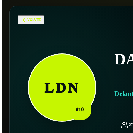
VOLVER
D
LDN
Delan
#
10
2